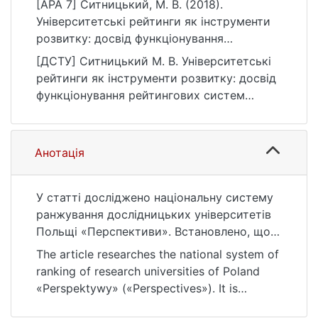
[APA 7] Ситницький, М. В. (2018).
Університетські рейтинги як інструменти
розвитку: досвід функціонування
рейтингових систем Польщі.
[ДСТУ] Ситницький М. В. Університетські
https://ir.library.knu.ua/handle/123456789/32
рейтинги як інструменти розвитку: досвід
74
функціонування рейтингових систем
Польщі. 2018. URL:
https://ir.library.knu.ua/handle/123456789/32
74 (дата звернення: 25.07.2026).
Анотація
У статті досліджено національну систему
ранжування дослідницьких університетів
Польщі «Перспективи». Встановлено, що
рейтингові системи дослідницьких
The article researches the national system of
університетів є потужними стимулами для
ranking of research universities of Poland
розвитку цих установ. Проаналізовано
«Perspektywy» («Perspectives»). It is
наукову думку та тенденції розвитку
determined that the rating systems of
підходів до оцінювання та розвитку