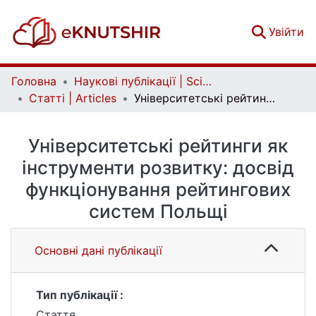
(c
Увійти
Головна
Наукові публікації | Scientific publications
Статті | Articles
Університетські рейтинги як інструменти розвитку: досвід функціонування рейтингових систем Польщі
Університетські рейтинги як
інструменти розвитку: досвід
функціонування рейтингових
систем Польщі
Основні дані публікації
Тип публікації :
Стаття