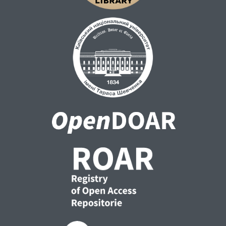
розвитку кіберзагроз у сучасному
інформаційному просторі та заходи,
необхідні для їх нейтралізації. В статті
аналізуються особливості функціонування
інституційно-правового механізму
кіберзахисту в контексті законодавчої
регламентації міжнародного
співробітництва між міжнародними
організаціями та інституціями. Зокрема
проведено аналіз основних механізмів
правового забезпечення кіберзахисту
інформаційного простору з метою їх
інтеграції в єдину міжнародну систему
правового інформаційного поля. В
результаті дослідження сформовано
рекомендації. У сфері забезпечення
інформаційної безпеки на національному
та міжнародному рівні, необхідно