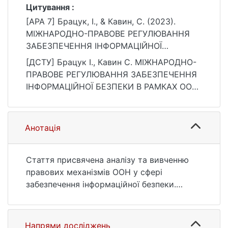
Цитування :
[APA 7] Брацук, І., & Кавин, C. (2023).
МІЖНАРОДНО-ПРАВОВЕ РЕГУЛЮВАННЯ
ЗАБЕЗПЕЧЕННЯ ІНФОРМАЦІЙНОЇ
БЕЗПЕКИ В РАМКАХ ООН. Вісник
[ДСТУ] Брацук І., Кавин C. МІЖНАРОДНО-
Київського національного університету
ПРАВОВЕ РЕГУЛЮВАННЯ ЗАБЕЗПЕЧЕННЯ
імені Тараса Шевченка. Юридичні науки,
ІНФОРМАЦІЙНОЇ БЕЗПЕКИ В РАМКАХ ООН.
125(1), 21–26. https://doi.org/10.17721/1728-
Вісник Київського національного
2195/2023/1.125-4
університету імені Тараса Шевченка.
Юридичні науки. 2023. Т. 125, № 1. С. 21—
Анотація
26. DOI: 10.17721/1728-2195/2023/1.125-4
(дата звернення: 25.07.2026).
Стаття присвячена аналізу та вивченню
правових механізмів ООН у сфері
забезпечення інформаційної безпеки.
Проаналізовано особливості
функціонування інституційно-правового
механізму інформаційного захисту в
Напрями досліджень