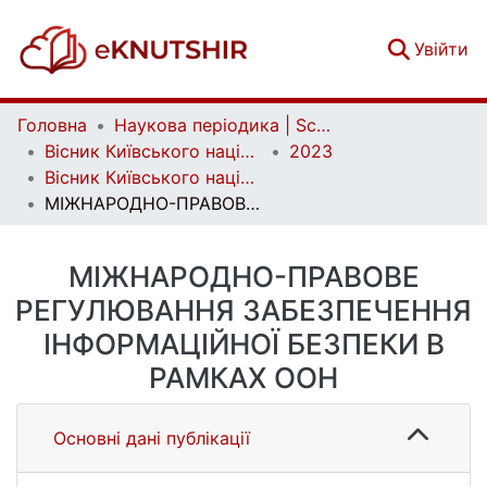
(c
Увійти
Головна
Наукова періодика | Scientific periodicals
Вісник Київського національного університету імені Тараса Шевченка. Юридичні науки | Bulletin of Taras Shevchenko National University of Kyiv. Legal Studies
2023
Вісник Київського національного університету імені Тараса Шевченка. Юридичні науки. Вип. 1 (125)
МІЖНАРОДНО-ПРАВОВЕ РЕГУЛЮВАННЯ ЗАБЕЗПЕЧЕННЯ ІНФОРМАЦІЙНОЇ БЕЗПЕКИ В РАМКАХ ООН
МІЖНАРОДНО-ПРАВОВЕ
РЕГУЛЮВАННЯ ЗАБЕЗПЕЧЕННЯ
ІНФОРМАЦІЙНОЇ БЕЗПЕКИ В
РАМКАХ ООН
Основні дані публікації