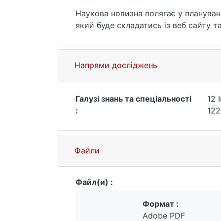
Наукова новизна полягає у плануванн
який буде складатись із веб сайту т
Напрями досліджень
Галузі знань та спеціальності
12 
:
122
Файли
Файл(и) :
Формат :
Adobe PDF