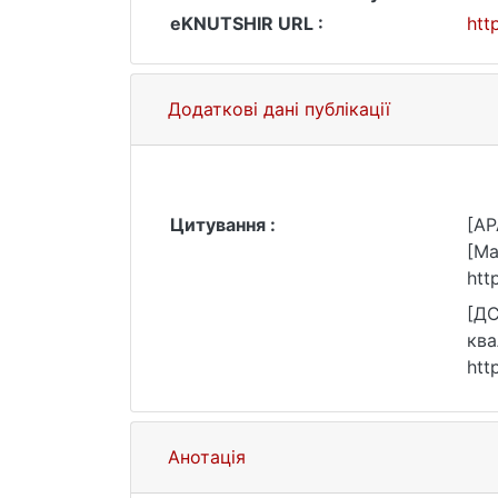
eKNUTSHIR URL :
htt
Додаткові дані публікації
Цитування :
[AP
[Ма
htt
[ДС
ква
htt
Анотація