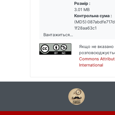
Розмір :
3.01 MB
Контрольна сума :
(MD5):087abdfe717
1f28aa63c1
Вантажиться...
Вантажиться...
Якщо не вказано 
розповсюджуєтьс
Commons Attribut
International