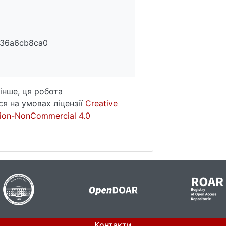
d36a6cb8ca0
інше, ця робота
я на умовах ліцензії
Creative
ion-NonCommercial 4.0
Контакти