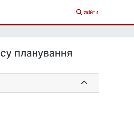
(current)
Увійти
ісу планування