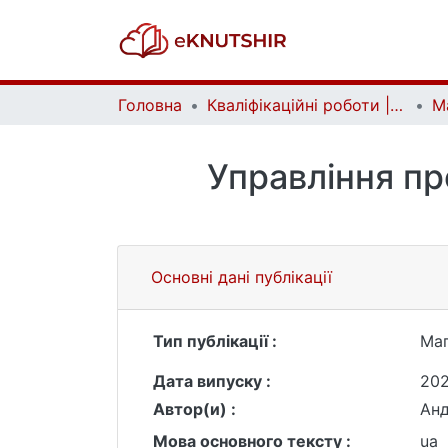
Головна
Кваліфікаційні роботи | Qualifying works
Управління пр
Основні дані публікації
Тип публікації :
Маг
Дата випуску :
20
Автор(и) :
Анд
Мова основного тексту :
ua