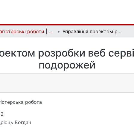
Магістерські роботи | Master's theses
Управління проектом розробки веб сервісу планування подорожей
оектом розробки веб серв
подорожей
істерська робота
22
рієць Богдан