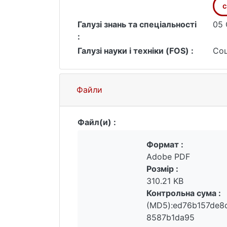
с
Галузі знань та спеціальності
05 
:
Галузі науки і техніки (FOS) :
Соц
Файли
Файл(и) :
Формат :
Adobe PDF
Розмір :
310.21 KB
Контрольна сума :
(MD5):ed76b157de8
8587b1da95