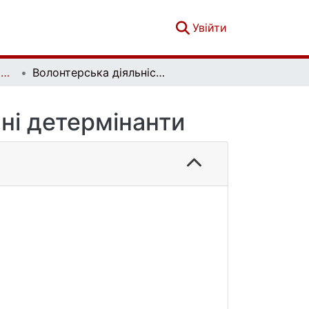
(current)
Увійти
Український психологічний журнал. № 2 (4)
Волонтерська діяльність: суть і психологічні детермінанти
чні детермінанти