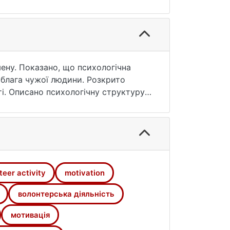
ену. Показано, що психологічна
 блага чужої людини. Розкрито
сті. Описано психологічну структуру
ему. Показана важливість
нізації, планування та управління.
сті, мотивація, структура
teer activity
motivation
волонтерська діяльність
мотивація