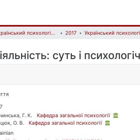
Український психологічний журнал | Ukrainian Psychological Journal
2017
яльність: суть і психологі
ття
7
инська, Г. К.
Кафедра загальної психології
цюк, О. В.
Кафедра загальної психології
ainian