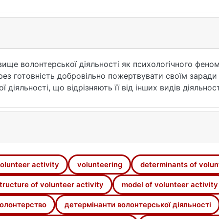
вище волонтерської діяльності як психологічного феном
ез готовність добровільно пожертвувати своїм заради
ї діяльності, що відрізняють її від інших видів діяльно
міст її психологічних детермінант, які становлять сист
ьності та впровадження професійного підходу до її орга
сть, волонтерство, детермінанти волонтерської діяльно
лонтерської діяльності.
olunteer activity
volunteering
determinants of volun
tructure of volunteer activity
model of volunteer activity
олонтерство
детермінанти волонтерської діяльності