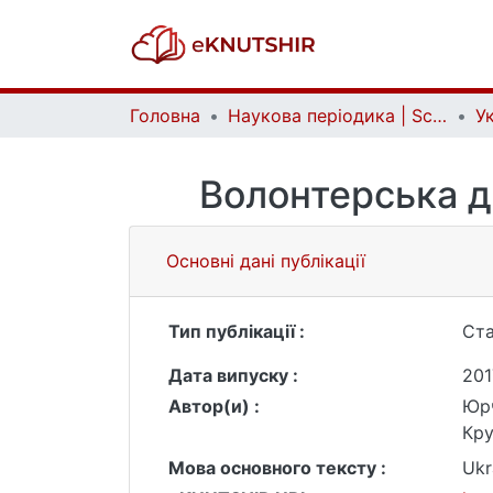
Головна
Наукова періодика | Scientific periodicals
Волонтерська ді
Основні дані публікації
Тип публікації :
Ста
Дата випуску :
201
Автор(и) :
Юрч
Кру
Мова основного тексту :
Ukr