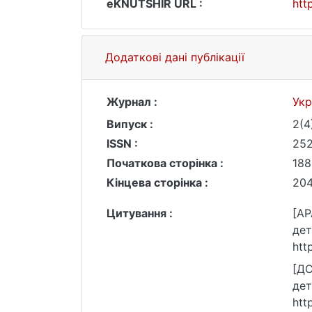
eKNUTSHIR URL :
htt
Додаткові дані публікації
Журнал :
Укр
Випуск :
2(4
ISSN :
25
Початкова сторінка :
188
Кінцева сторінка :
20
Цитування :
[AP
дет
htt
[ДС
дет
htt