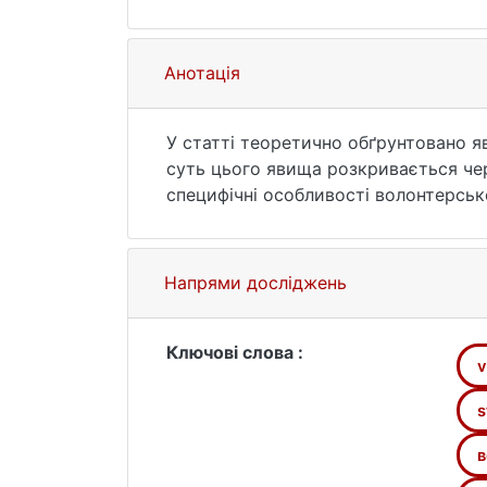
Анотація
У статті теоретично обґрунтовано я
суть цього явища розкривається чер
специфічні особливості волонтерсько
волонтерської діяльності, а також з
професіоналізації волонтерської діял
Ключові слова: волонтерська діяльні
Напрями досліджень
волонтерської діяльності, модель во
Ключові слова :
v
s
в