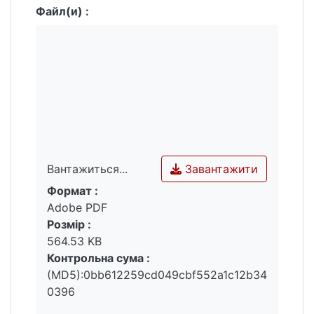
Файл(и) :
Завантажити
Вантажиться...
Формат :
Вантажиться...
Adobe PDF
Розмір :
564.53 KB
Контрольна сума :
(MD5):0bb612259cd049cbf552a1c12b34
0396