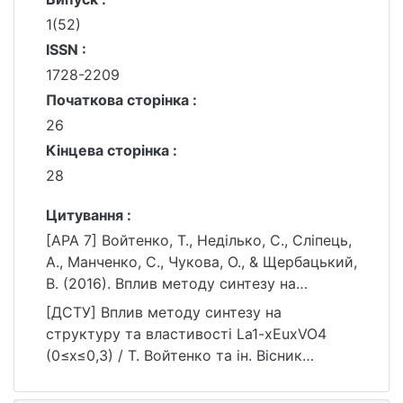
1(52)
ISSN :
1728-2209
Початкова сторінка :
26
Кінцева сторінка :
28
Цитування :
[APA 7] Войтенко, Т., Неділько, С., Сліпець,
А., Манченко, С., Чукова, O., & Щербацький,
В. (2016). Вплив методу синтезу на
структуру та властивості La1-xEuxVO4
[ДСТУ] Вплив методу синтезу на
(0≤x≤0,3). Вісник Київського національного
структуру та властивості La1-xEuxVO4
університету імені Тараса Шевченка. Хімія,
(0≤x≤0,3) / Т. Войтенко та ін. Вісник
(1(52)), 26–28.
Київського національного університету
https://ir.library.knu.ua/handle/15071834/1605
імені Тараса Шевченка. Хімія. 2016. №