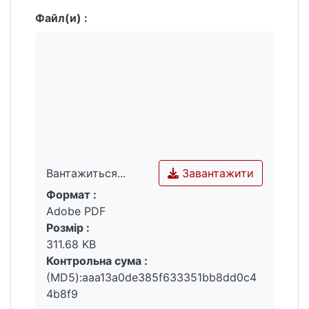
Файл(и) :
Завантажити
Вантажиться...
Формат :
Вантажиться...
Adobe PDF
Розмір :
311.68 KB
Контрольна сума :
(MD5):aaa13a0de385f633351bb8dd0c4
4b8f9