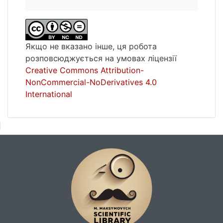
Якщо не вказано інше, ця робота
розповсюджується на умовах ліцензії
Creative Commons Attribution-
NonCommercial-NoDerivatives 4.0
International