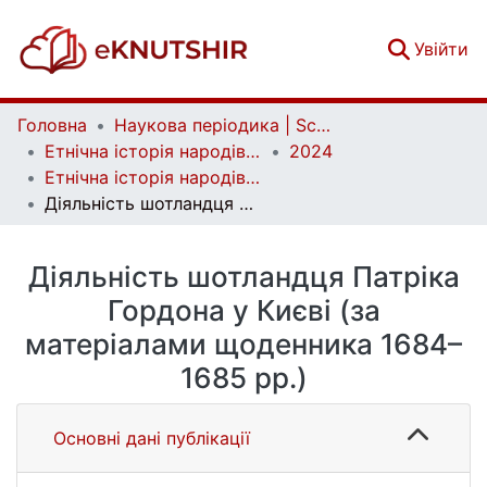
(c
Увійти
Головна
Наукова періодика | Scientific periodicals
Етнічна історія народів Європи | Ethnic History of European Nations
2024
Етнічна історія народів Європи. Випуск 73
Діяльність шотландця Патріка Гордона у Києві (за матеріалами щоденника 1684–1685 рр.)
Діяльність шотландця Патріка
Гордона у Києві (за
матеріалами щоденника 1684–
1685 рр.)
Основні дані публікації