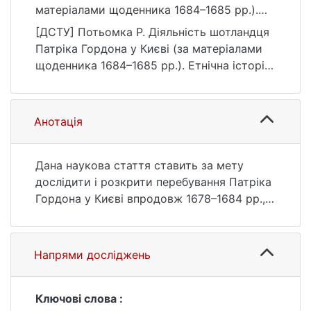
матеріалами щоденника 1684–1685 рр.).
Етнічна історія народів Європи, (73), 40–
[ДСТУ] Потьомка Р. Діяльність шотландця
47. https://doi.org/10.17721/2518-
Патріка Гордона у Києві (за матеріалами
1270.2024.73.05
щоденника 1684–1685 рр.). Етнічна історія
народів Європи. 2024. № 73. С. 40—47.
DOI: 10.17721/2518-1270.2024.73.05 (дата
звернення: 25.07.2026).
Анотація
Дана наукова стаття ставить за мету
дослідити і розкрити перебування Патріка
Гордона у Києві впродовж 1678–1684 рр.,
його роль у розбудові нових оборонних
укріплень у місті за матеріалами
збережених щоденників. Будучи
Напрями досліджень
інженером, П. Гордон організував
будівництво системи валів навколо
Печерська, Верхнього міста та Подолу. У
Ключові слова :