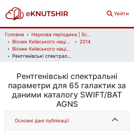
(c
Увійти
Головна
Наукова періодика | Scientific periodicals
Вісник Київського національного університету імені Тараса Шевченка. Астрономія | Bulletin of Taras Shevchenko National University of Kyiv. Astronomy
2014
Вісник Київського національного університету імені Тараса Шевченка. Астрономія. Вип. 1(51)
Рентгенівські спектральні параметри для 65 галактик за даними каталогу SWIFT/BAT AGNS
Рентгенівські спектральні
параметри для 65 галактик за
даними каталогу SWIFT/BAT
AGNS
Основні дані публікації