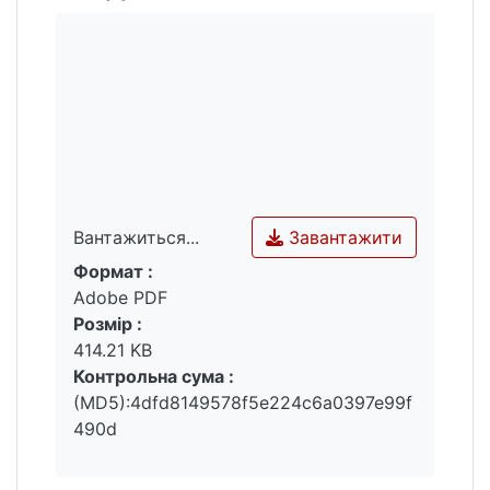
Завантажити
Вантажиться...
Формат :
Вантажиться...
Adobe PDF
Розмір :
414.21 KB
Контрольна сума :
(MD5):4dfd8149578f5e224c6a0397e99f
490d