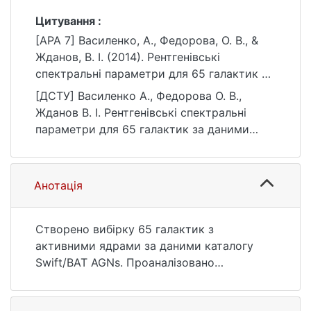
Цитування :
[APA 7] Василенко, А., Федорова, О. В., &
Жданов, В. І. (2014). Рентгенівські
спектральні параметри для 65 галактик за
даними каталогу SWIFT/BAT AGNS. Вісник
[ДСТУ] Василенко А., Федорова О. В.,
Київського національного університету
Жданов В. І. Рентгенівські спектральні
імені Тараса Шевченка. Астрономія, (1(51)),
параметри для 65 галактик за даними
10–15.
каталогу SWIFT/BAT AGNS. Вісник
https://ir.library.knu.ua/handle/15071834/225
Київського національного університету
43
імені Тараса Шевченка. Астрономія. 2014.
Анотація
№ 1(51). С. 10—15. URL:
https://ir.library.knu.ua/handle/15071834/225
43 (дата звернення: 25.07.2026).
Створено вибірку 65 галактик з
активними ядрами за даними каталогу
Swift/BAT AGNs. Проаналізовано
рентгенівські спектри, отримані
супутниками XMM-Newton та INTEGRAL у