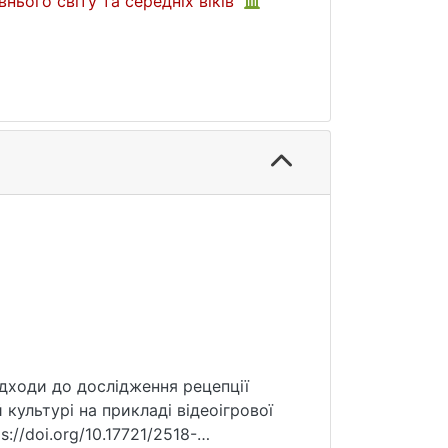
внього світу та середніх віків
підходи до дослідження рецепції
 культурі на прикладі відеоігрової
s://doi.org/10.17721/2518-