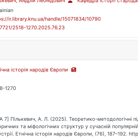
ькевич, Андрій Леонідович
Кафедра історії старода
ainian
ps://ir.library.knu.ua/handle/15071834/10790
17721/2518-1270.2025.76.23
ічна історія народів Європи
8-1270
A 7] Пількевич, А. Л. (2025). Теоретико-методологічні 
оричних та міфологічних структур у сучасній популярній
устрії. Етнічна історія народів Європи, (76), 187–192. http