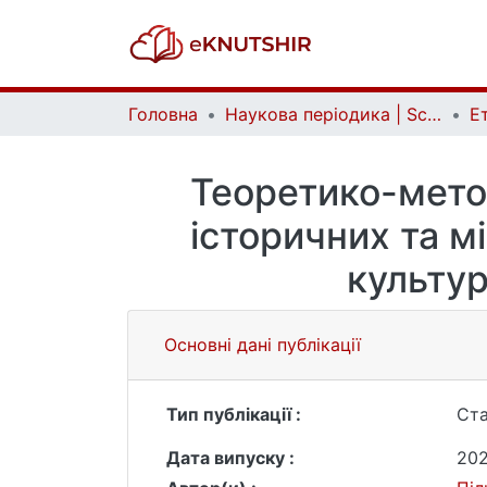
Головна
Наукова періодика | Scientific periodicals
Теоретико-метод
історичних та м
культур
Основні дані публікації
Тип публікації :
Ста
Дата випуску :
20