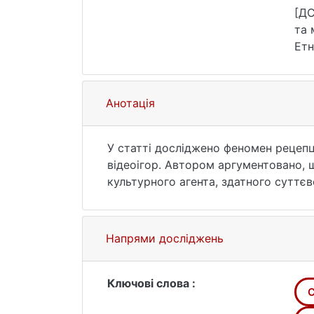
127
[ДС
та 
Етн
(да
Анотація
У статті досліджено феномен рецепці
відеоігор. Автором аргументовано, 
культурного агента, здатного суттєв
орієнтирів окремих груп суспільств
механізми сприйняття та інтерналіза
підходів, релевантних для аналізу ц
Напрями досліджень
інтертекстуальний підхід, дискурс-а
приклади застосування у сфері віде
адаптації та трансформації історико
Ключові слова :
як складний культурологічний феноме