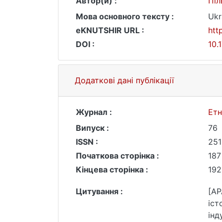
Автор(и) :
Піл
Мова основного тексту :
Ukr
eKNUTSHIR URL :
htt
DOI :
10.
Додаткові дані публікації
Журнал :
Етн
Випуск :
76
ISSN :
251
Початкова сторінка :
187
Кінцева сторінка :
192
Цитування :
[AP
іст
інд