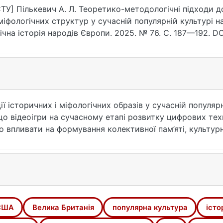
0.2025.76.23
ТУ] Пількевич А. Л. Теоретико-методологічні підходи д
міфологічних структур у сучасній популярній культурі на 
ічна історія народів Європи. 2025. № 76. С. 187—192. DO
та звернення: 25.07.2026).
ї історичних і міфологічних образів у сучасній популярн
що відеоігри на сучасному етапі розвитку цифрових те
о впливати на формування колективної пам’яті, культурн
а. Встановлено, що інтерактивний та імерсивний характ
ції історичних наративів і міфологічних архетипів. Роз
ього явища: порівняльно-історичний метод, рецептивний 
наліз та феноменологічний підхід. Кожен із зазначених
оігор, визначено їхні потенційні можливості щодо розк
-міфологічного контенту у сучасній цифровій культурі. 
США
Велика Британія
популярна культура
істо
н, що має значний впливу на процеси соціокультурної і