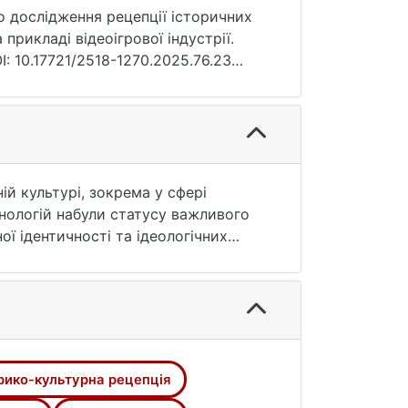
о дослідження рецепції історичних
прикладі відеоігрової індустрії.
I: 10.17721/2518-1270.2025.76.23
ій культурі, зокрема у сфері
хнологій набули статусу важливого
ої ідентичності та ідеологічних
ер відеоігор здатен видозмінювати
глянуто низку методологічних
аналіз, семіотичний аналіз,
 методів охарактеризовано, наведено
риття механізмів конструювання,
Відеоігрову індустрію автор бачить
рико-культурна рецепція
дентифікації, адаптації та