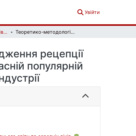
(current)
Увійти
Етнічна історія народів Європи. Випуск 76
Теоретико-методологічні підходи до дослідження рецепції історичних та міфологічних структур у сучасній популярній культурі на прикладі відеоігрової індустрії
ідження рецепції
асній популярній
ндустрії