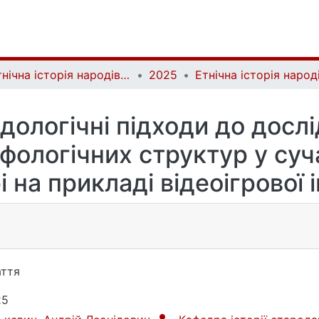
Етнічна історія народів Європи | Ethnic History of European Nations
2025
ологічні підходи до досл
іфологічних структур у суч
і на прикладі відеоігрової і
ття
25