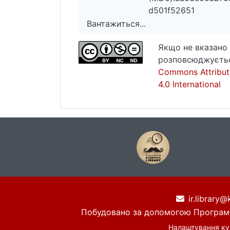
d501f52651
Вантажиться...
Вантажиться...
Якщо не вказано 
розповсюджуєтьс
Commons Attribut
4.0 International
ir.library@
Побудовано за допомогою
Програм
Налаштування ку