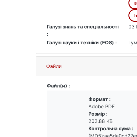
трансформації історичних і міфологі
в
рецепції історико-міфологічних зап
Насамперед інтерактивність та імер
h
способи засвоєння та інтерналізації
Галузі знань та спеціальності
03 
міфологічних образів у контекст ві
:
культурних кодів минулого, що вимаг
Галузі науки і техніки (FOS) :
Гум
підсумку зроблено висновок про нео
міфологічних образів у відеоіграх, 
ідентичності та соціальних цінностей
Файли
Файл(и) :
Формат :
Adobe PDF
Розмір :
202.88 KB
Контрольна сума :
(MD5):aa5de0cd27e