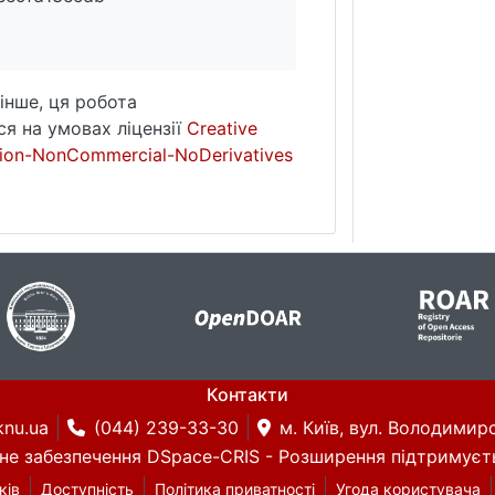
інше, ця робота
я на умовах ліцензії
Creative
ion-NonCommercial-NoDerivatives
Контакти
knu.ua
(044) 239-33-30
м. Київ, вул. Володимирс
не забезпечення DSpace-CRIS
- Розширення підтримуєт
ків
Доступність
Політика приватності
Угода користувача