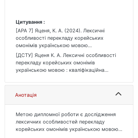
Цитування :
[APA 7] Яценя, К. А. (2024). Лексичні
особливості перекладу корейських
омонімів українською мовою
[Бакалаврська робота, Київський
[ДСТУ] Яценя К. А. Лексичні особливості
національний університет імені Тараса
перекладу корейських омонімів
Шевченка]. eKNUTSHIR.
українською мовою : кваліфікаційна
https://ir.library.knu.ua/handle/15071834/254
робота бакалавра : 03 Гуманітарні науки /
5
наук. кер. Т. О. Васюхно. Київ, 2024. 46 с.
URL:
Анотація
https://ir.library.knu.ua/handle/15071834/254
5 (дата звернення: 25.07.2026).
Метою дипломної роботи є дослідження
лексичних особливостей перекладу
корейських омонімів українською мовою і
аналіз складнощів та труднощів, які