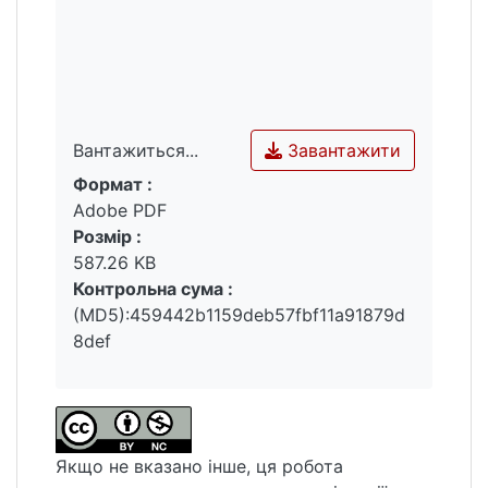
Завантажити
Вантажиться...
Формат :
Вантажиться...
Adobe PDF
Розмір :
587.26 KB
Контрольна сума :
(MD5):459442b1159deb57fbf11a91879d
8def
Якщо не вказано інше, ця робота