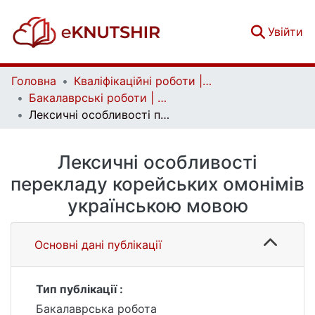
(c
Увійти
Головна
Кваліфікаційні роботи | Qualifying works
Бакалаврські роботи | Bachelor theses
Лексичні особливості перекладу корейських омонімів українською мовою
Лексичні особливості
перекладу корейських омонімів
українською мовою
Основні дані публікації
Тип публікації :
Бакалаврська робота