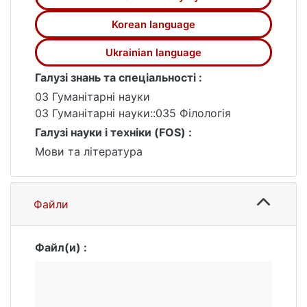
омонімів, а саме: іменникових, дієслівних
та прикметникових.
Korean language
Наукова новизна полягає у важливості
вивчення та дослідження особливостей
Ukrainian language
перекладу корейських омонімів.
Галузі знань та спеціальності :
03 Гуманітарні науки
03 Гуманітарні науки::035 Філологія
Галузі науки і техніки (FOS) :
Мови та література
Файли
Файл(и) :