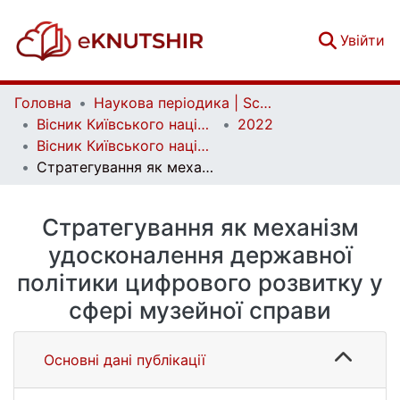
(c
Увійти
Головна
Наукова періодика | Scientific periodicals
Вісник Київського національного університету імені Тараса Шевченка. Серія: Державне управління | Bulletin of Taras Shevchenko National University of Kyiv. Public Administration
2022
Вісник Київського національного університету імені Тараса Шевченка. Серія: Державне управління. Вип. 2 (16)
Стратегування як механізм удосконалення державної політики цифрового розвитку у сфері музейної справи
Стратегування як механізм
удосконалення державної
політики цифрового розвитку у
сфері музейної справи
Основні дані публікації