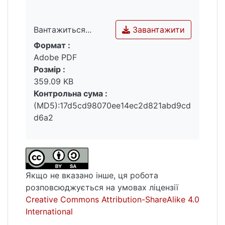
Завантажити
Вантажиться...
Формат :
Вантажиться...
Adobe PDF
Розмір :
359.09 KB
Контрольна сума :
(MD5):17d5cd98070ee14ec2d821abd9cd
d6a2
Якщо не вказано інше, ця робота
розповсюджується на умовах ліцензії
Creative Commons Attribution-ShareAlike 4.0
International