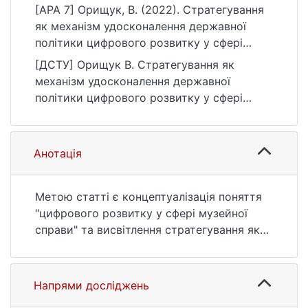
[APA 7] Орищук, В. (2022). Стратегування
як механізм удосконалення державної
політики цифрового розвитку у сфері
музейної справи. Вісник Київського
[ДСТУ] Орищук В. Стратегування як
національного університету імені Тараса
механізм удосконалення державної
Шевченка. Державне управління, (2(16)),
політики цифрового розвитку у сфері
28–35. https://doi.org/10.17721/2616-
музейної справи. Вісник Київського
9193.2022/16-5/7
національного університету імені Тараса
Шевченка. Державне управління. 2022. №
Анотація
2(16). С. 28—35. DOI: 10.17721/2616-
9193.2022/16-5/7 (дата звернення:
25.07.2026).
Метою статті є концептуалізація поняття
"цифрового розвитку у сфері музейної
справи" та висвітлення стратегування як
механізму удосконалення державної
політики цифрового розвитку у сфері
музейної справи. У статті досліджено
Напрями досліджень
принципи цифрового розвитку у сфері