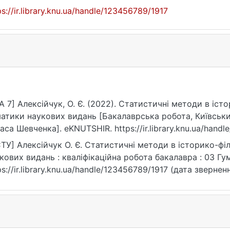
ps://ir.library.knu.ua/handle/123456789/1917
A 7] Алексійчук, О. Є. (2022). Статистичні методи в і
атики наукових видань [Бакалаврська робота, Київськи
аса Шевченка]. eKNUTSHIR. https://ir.library.knu.ua/hand
ТУ] Алексійчук О. Є. Статистичні методи в історико-ф
кових видань : кваліфікаційна робота бакалавра : 03 Гума
ps://ir.library.knu.ua/handle/123456789/1917 (дата звернен