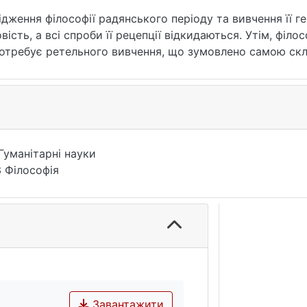
ження філософії радянського періоду та вивчення її ге
ь, а всі спроби її рецепції відкидаються. Утім, філософія р
потребує ретельного вивчення, що зумовлено самою ск
ими контекстами. У цьому дослідженні змістовно-важли
ьній проблемі додає той факт, що вона визначалася як 
в у якості текстів та загалом існуванні досліджень. Ос
існувала у тоталітарному та посттоталітарному суспільс
Гуманітарні науки
 Філософія
Завантажити