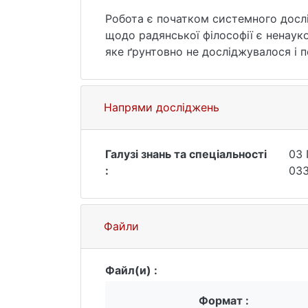
Робота є початком системного дослід
щодо радянської філософії є ненауковіст
яке ґрунтовно не досліджувалося і 
«радянська філософія» та історичн
філософія». Власне складності загал
контекст надає підстави для сумніві
Напрями досліджень
її реальному вигляді, в якому вона 
власне філософії.
Галузі знань та спеціальності
03 
:
033
Файли
Файл(и) :
Формат :