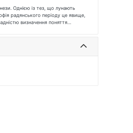
нези. Однією із тез, що лунають
адянського періоду це явище,
ладністю визначення поняття
вою є «марксистсько-ленінська
офіційна радянська філософія. Цей
кільки до філософії марксизму в тому
тві, не належить ставитися як до