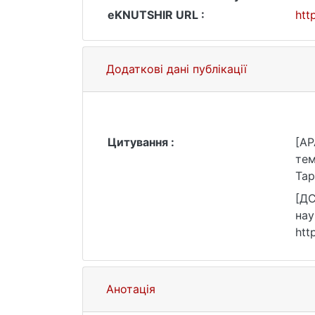
eKNUTSHIR URL :
htt
Додаткові дані публікації
Цитування :
[AP
тем
Тар
[ДС
нау
htt
Анотація