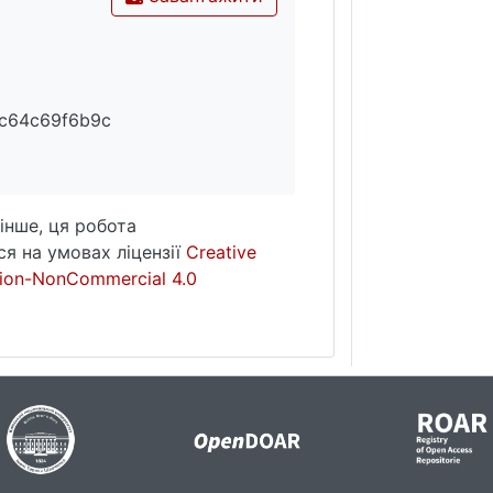
c64c69f6b9c
інше, ця робота
я на умовах ліцензії
Creative
ion-NonCommercial 4.0