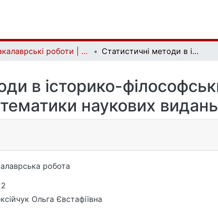
Бакалаврські роботи | Bachelor theses
Статистичні методи в історико-філософських дослідженнях тематики наукових видань
оди в історико-філософсь
тематики наукових видань
алаврська робота
22
ксійчук Ольга Євстафіївна