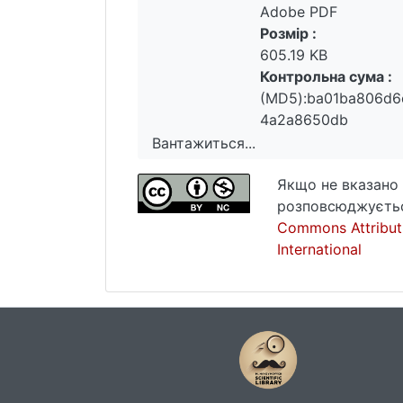
Adobe PDF
Розмір :
605.19 KB
Контрольна сума :
(MD5):ba01ba806d6
4a2a8650db
Вантажиться...
Вантажиться...
Якщо не вказано 
розповсюджуєтьс
Commons Attribut
International