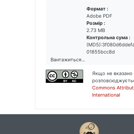
Формат :
Adobe PDF
Розмір :
2.73 MB
Контрольна сума :
(MD5):3f080d6ddef
01855bcc8d
Вантажиться...
Вантажиться...
Якщо не вказано 
розповсюджуєтьс
Commons Attribut
International