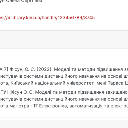
ун Олена Сергіївна
ps://ir.library.knu.ua/handle/123456789/3745
A 7] Фісун, О. С. (2022). Моделі та методи підвищення
истувачів системи дистанційного навчання на основі ш
ота, Київський національний університет імені Тараса 
ps://ir.library.knu.ua/handle/123456789/3745
ТУ] Фісун О. С. Моделі та методи підвищення захищено
истувачів системи дистанційного навчання на основі шт
ота магістра : 17 Електроніка, автоматизація та електрон
: https://ir.library.knu.ua/handle/123456789/3745 (дата зв