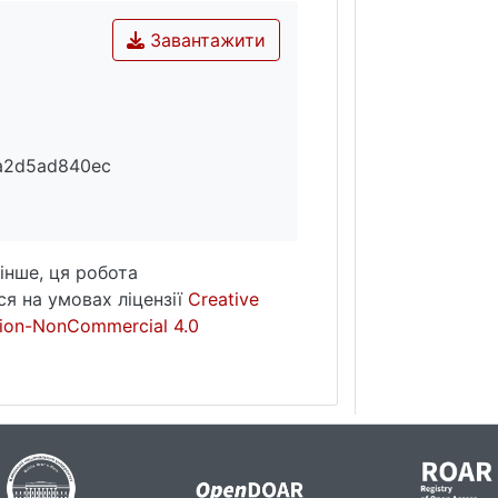
Завантажити
a2d5ad840ec
інше, ця робота
я на умовах ліцензії
Creative
ion-NonCommercial 4.0