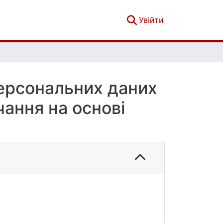
(current)
Увійти
ерсональних даних
ання на основі