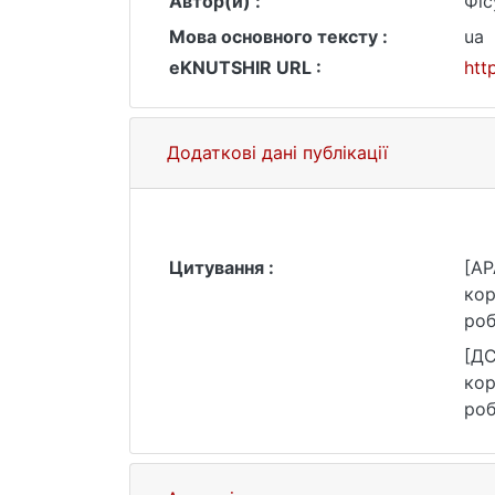
Автор(и) :
Фіс
Мова основного тексту :
ua
eKNUTSHIR URL :
htt
Додаткові дані публікації
Цитування :
[AP
кор
роб
htt
[ДС
кор
роб
URL