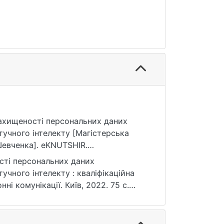
 захищеності персональних даних
тучного інтелекту [Магістерська
Шевченка]. eKNUTSHIR.
сті персональних даних
учного інтелекту : кваліфікаційна
ні комунікації. Київ, 2022. 75 с.
ернення: 25.07.2026).