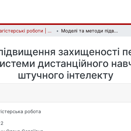
Магістерські роботи | Master's theses
Моделі та методи підвищення захищеності персональних даних користувачів системи дистанційного навчання на основі штучного інтелекту
 підвищення захищеності п
системи дистанційного навч
штучного інтелекту
істерська робота
22