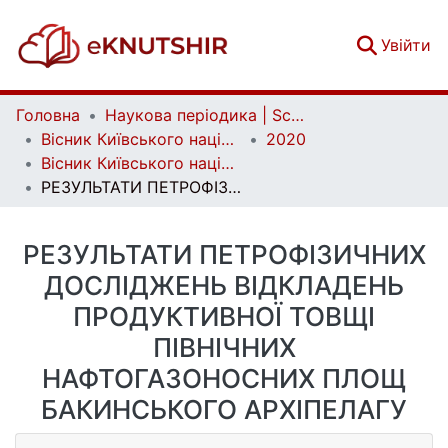
(c
Увійти
Головна
Наукова періодика | Scientific periodicals
Вісник Київського національного університету імені Тараса Шевченка. Геологія | Visnyk of Taras Shevchenko National University of Kyiv. Geology
2020
Вісник Київського національного університету імені Тараса Шевченка. Геологія. 4(91)
РЕЗУЛЬТАТИ ПЕТРОФІЗИЧНИХ ДОСЛІДЖЕНЬ ВІДКЛАДЕНЬ ПРОДУКТИВНОЇ ТОВЩІ ПІВНІЧНИХ НАФТОГАЗОНОСНИХ ПЛОЩ БАКИНСЬКОГО АРХІПЕЛАГУ
РЕЗУЛЬТАТИ ПЕТРОФІЗИЧНИХ
ДОСЛІДЖЕНЬ ВІДКЛАДЕНЬ
ПРОДУКТИВНОЇ ТОВЩІ
ПІВНІЧНИХ
НАФТОГАЗОНОСНИХ ПЛОЩ
БАКИНСЬКОГО АРХІПЕЛАГУ