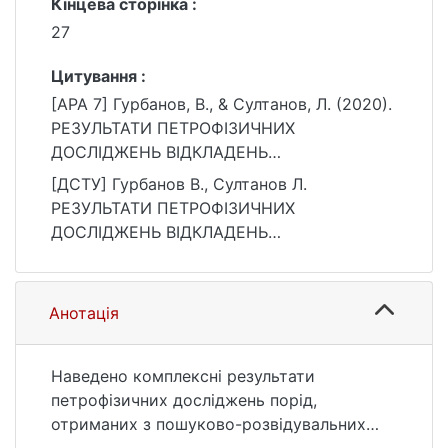
Кінцева сторінка :
27
Цитування :
[APA 7] Гурбанов, В., & Султанов, Л. (2020).
РЕЗУЛЬТАТИ ПЕТРОФІЗИЧНИХ
ДОСЛІДЖЕНЬ ВІДКЛАДЕНЬ
ПРОДУКТИВНОЇ ТОВЩІ ПІВНІЧНИХ
[ДСТУ] Гурбанов В., Султанов Л.
НАФТОГАЗОНОСНИХ ПЛОЩ
РЕЗУЛЬТАТИ ПЕТРОФІЗИЧНИХ
БАКИНСЬКОГО АРХІПЕЛАГУ. Вісник
ДОСЛІДЖЕНЬ ВІДКЛАДЕНЬ
Київського національного університету
ПРОДУКТИВНОЇ ТОВЩІ ПІВНІЧНИХ
імені Тараса Шевченка. Геологія, 4(91), 22–
НАФТОГАЗОНОСНИХ ПЛОЩ
27. https://doi.org/10.17721/1728-2713.91.03
БАКИНСЬКОГО АРХІПЕЛАГУ. Вісник
Анотація
Київського національного університету
імені Тараса Шевченка. Геологія. 2020. Т. 4,
№ 91. С. 22—27. DOI: 10.17721/1728-
Наведено комплексні результати
2713.91.03 (дата звернення: 25.07.2026).
петрофізичних досліджень порід,
отриманих з пошуково-розвідувальних