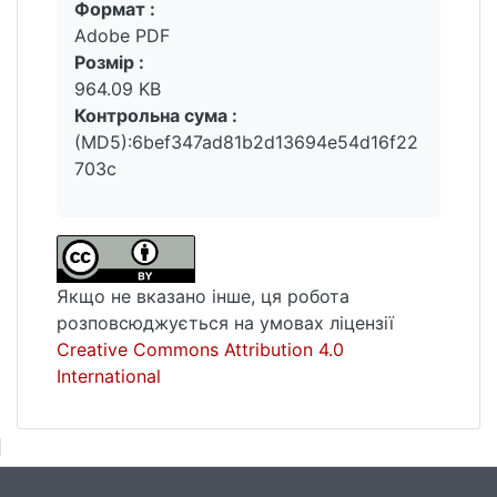
Формат :
Вантажиться...
Adobe PDF
Розмір :
964.09 KB
Контрольна сума :
(MD5):6bef347ad81b2d13694e54d16f22
703c
Якщо не вказано інше, ця робота
розповсюджується на умовах ліцензії
Creative Commons Attribution 4.0
International