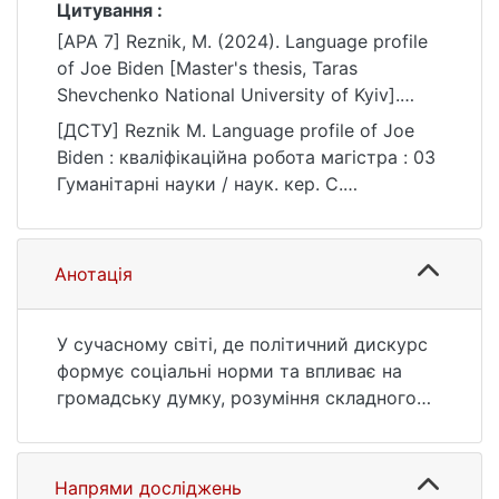
Цитування :
[APA 7] Reznik, M. (2024). Language profile
of Joe Biden [Master's thesis, Taras
Shevchenko National University of Kyiv].
eKNUTSHIR.
[ДСТУ] Reznik M. Language profile of Joe
https://ir.library.knu.ua/handle/15071834/2621
Biden : кваліфікаційна робота магістра : 03
Гуманітарні науки / наук. кер. С.
Перепльотчикова. Kyiv, 2024. 119 p. URL:
https://ir.library.knu.ua/handle/15071834/2621
(date of access: 25.07.2026).
Анотація
У сучасному світі, де політичний дискурс
формує соціальні норми та впливає на
громадську думку, розуміння складного
взаємозв’язку між мовою та політикою
набуває першорядної необхідності. Ця
магістерська дисертація присвячена
Напрями досліджень