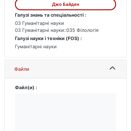
дієслова для вираження відданості роботі.
Джо Байден
У промовах використовуються складні
Галузі знань та спеціальності :
стилістичні
03 Гуманітарні науки
прийоми, такі як метафора, риторичні
03 Гуманітарні науки::035 Філологія
питання, паралелізм, парономазія,
Галузі науки і техніки (FOS) :
епізексис, антитеза, щоб підвищити
переконливість дискурсу.
Гуманітарні науки
Файли
Файл(и) :