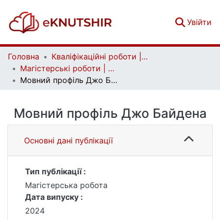
(c
Увійти
Головна
Кваліфікаційні роботи | Qualifying works
Магістерські роботи | Master's theses
Мовний профіль Джо Байдена
Мовний профіль Джо Байдена
Основні дані публікації
Тип публікації :
Магістерська робота
Дата випуску :
2024