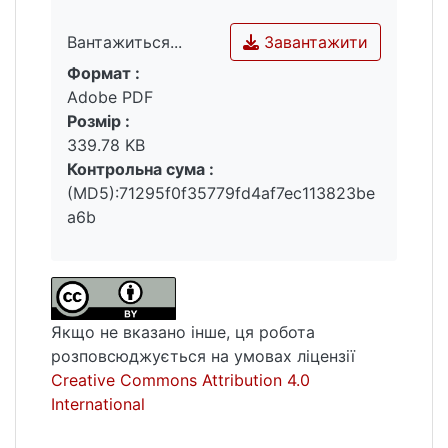
Завантажити
Вантажиться...
Формат :
Вантажиться...
Adobe PDF
Розмір :
339.78 KB
Контрольна сума :
(MD5):71295f0f35779fd4af7ec113823be
a6b
Якщо не вказано інше, ця робота
розповсюджується на умовах ліцензії
Creative Commons Attribution 4.0
International