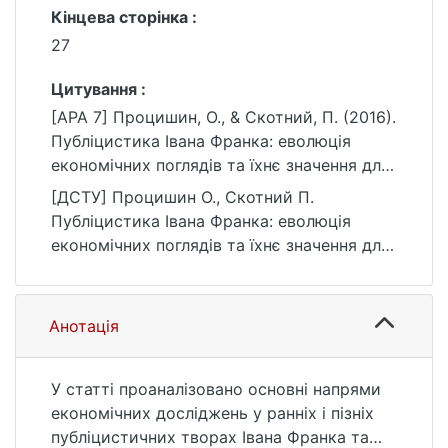
Кінцева сторінка :
27
Цитування :
[APA 7] Процишин, О., & Скотний, П. (2016).
Публіцистика Івана Франка: еволюція
економічних поглядів та їхнє значення для
сучасності (до 160-річчя з дня народження
[ДСТУ] Процишин О., Скотний П.
українського мислителя). Вісник
Публіцистика Івана Франка: еволюція
Київського національного університету
економічних поглядів та їхнє значення для
імені Тараса Шевченка. Економіка, (7(184)),
сучасності (до 160-річчя з дня народження
20–27. https://doi.org/10.17721/1728-
українського мислителя). Вісник
2667.2016/184-7/3
Київського національного університету
Анотація
імені Тараса Шевченка. Економіка. 2016. №
7(184). С. 20—27. DOI: 10.17721/1728-
2667.2016/184-7/3 (дата звернення:
У статті проаналізовано основні напрями
25.07.2026).
економічних досліджень у ранніх і пізніх
публіцистичних творах Івана Франка та