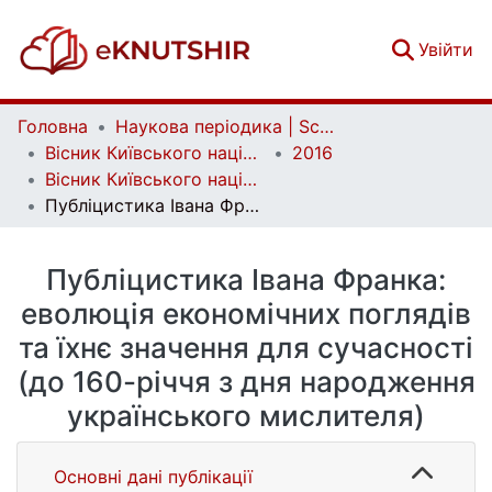
(c
Увійти
Головна
Наукова періодика | Scientific periodicals
Вісник Київського національного університету імені Тараса Шевченка. Економіка | Bulletin of Taras Shevchenko National University of Kyiv. Economics
2016
Вісник Київського національного університету імені Тараса Шевченка. Економіка. Випуск 7 (184)
Публіцистика Івана Франка: еволюція економічних поглядів та їхнє значення для сучасності (до 160-річчя з дня народження українського мислителя)
Публіцистика Івана Франка:
еволюція економічних поглядів
та їхнє значення для сучасності
(до 160-річчя з дня народження
українського мислителя)
Основні дані публікації