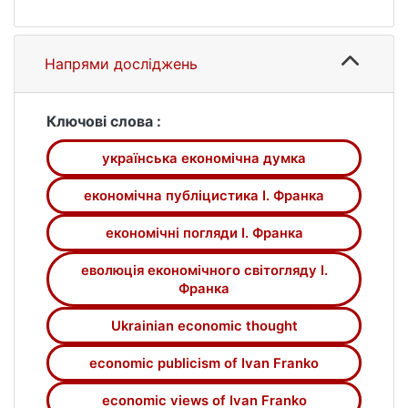
простежено еволюцію економічного
світогляду українського дослідника.
Висвітлено економічні погляди мислителя
Напрями досліджень
на соціально-економічний розвиток
Галичини, проблеми бідності, міграції
населення, фіскальної та грошово-
Ключові слова :
кредитної політики, економічної
українська економічна думка
статистики. Обґрунтовано роль і значення
публіцистичної спадщини економічного
економічна публіцистика І. Франка
спрямування І. Франка для формування
української та світової економічної думки.
економічні погляди І. Франка
еволюція економічного світогляду І.
Франка
Ukrainian economic thought
economic publicism of Ivan Franko
economic views of Ivan Franko