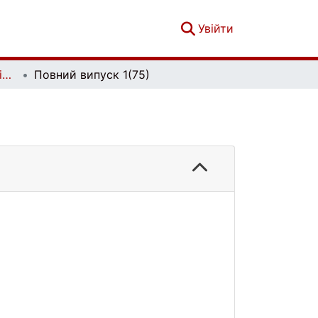
(current)
Увійти
Вісник Київського національного університету імені Тараса Шевченка. Біологія. Вип. 1 (75)
Повний випуск 1(75)