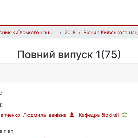
Вісник Київського національного університету імені Тараса Шевченка. Біологія | Bulletin of Taras Shevchenko Kyiv National University. Biology
2018
Повний випуск 1(75)
е
8
апченко, Людмила Іванівна
Кафедра біохімії
ainian