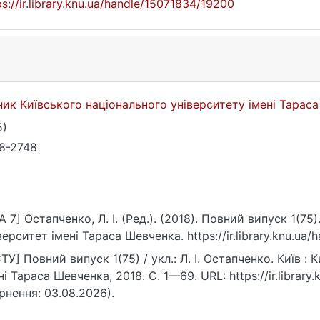
ps://ir.library.knu.ua/handle/15071834/19200
ник Київського національного університету імені Тарас
5)
8-2748
A 7] Остапченко, Л. І. (Ред.). (2018). Повний випуск 1(75
верситет імені Тараса Шевченка. https://ir.library.knu.ua
ТУ] Повний випуск 1(75) / укл.: Л. І. Остапченко. Київ :
ні Тараса Шевченка, 2018. С. 1—69. URL: https://ir.librar
рнення: 03.08.2026).