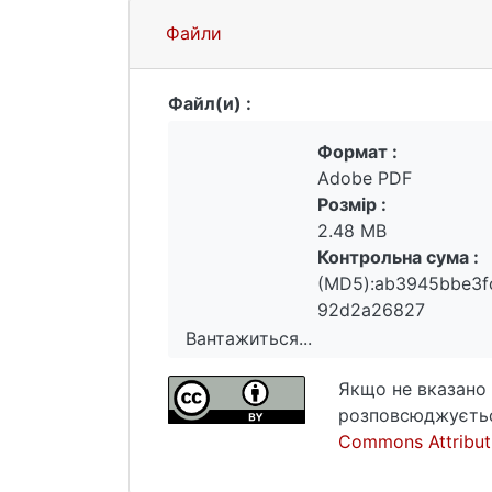
Файли
Файл(и) :
Формат :
Adobe PDF
Розмір :
2.48 MB
Контрольна сума :
(MD5):ab3945bbe3f
92d2a26827
Вантажиться...
Вантажиться...
Якщо не вказано 
розповсюджуєтьс
Commons Attributi