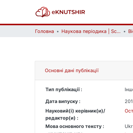
Головна
Наукова періодика | Scientific periodicals
Основні дані публікації
Тип публікації :
Інш
Дата випуску :
201
Науковий(і) керівник(и)/
Ост
редактор(и) :
Мова основного тексту :
Ukr