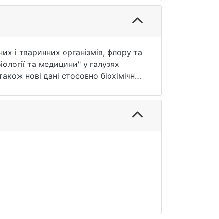
их і тваринних організмів, флору та
ології та медицини" у галузях
о також нові дані стосовно біохімічних
ко-хімічних факторів, наведено