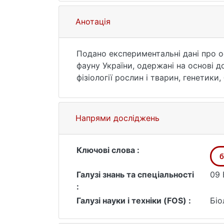
Анотація
Подано експериментальні дані про о
фауну України, одержані на основі 
фізіології рослин і тварин, генетики,
і біофізичних основ регуляції у кліт
результати нових методичних розро
Для викладачів, наукових співробітни
Напрями досліджень
Ключові слова :
б
Галузі знань та спеціальності
09 
:
Галузі науки і техніки (FOS) :
Біо