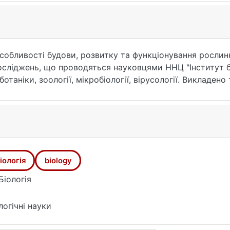
собливості будови, розвитку та функціонування рослинн
досліджень, що проводяться науковцями ННЦ "Інститут бі
 ботаніки, зоології, мікробіології, вірусології. Викладен
инах і органах у нормі й після впливу різноманітних фізи
бок.
ків, аспірантів та студентів.
іологія
biology
Біологія
логічні науки