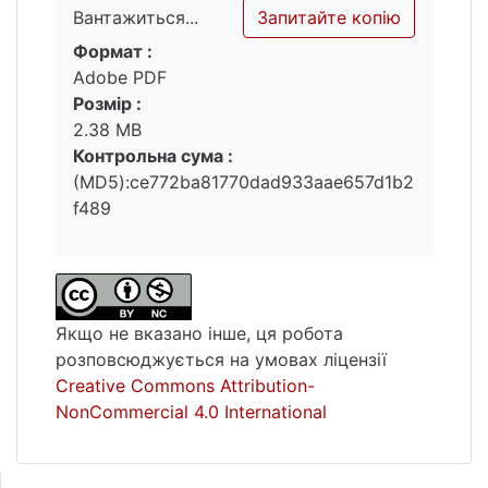
Запитайте копію
Вантажиться...
Формат :
Вантажиться...
Adobe PDF
Розмір :
2.38 MB
Контрольна сума :
(MD5):ce772ba81770dad933aae657d1b2
f489
Якщо не вказано інше, ця робота
розповсюджується на умовах ліцензії
Creative Commons Attribution-
NonCommercial 4.0 International