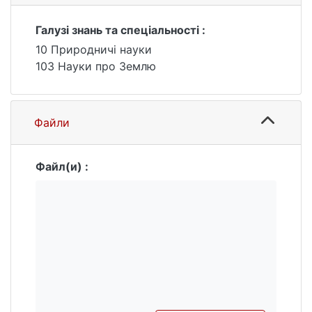
(окремих ділянок річок басейну Горині) та
супутникових фотознімків тієї ж
Галузі знань та спеціальності :
місцевості.
10 Природничі науки
103 Науки про Землю
Файли
Файл(и) :