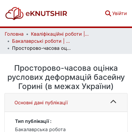
(c
Увійти
Головна
Кваліфікаційні роботи | Qualifying works
Бакалаврські роботи | Bachelor theses
Просторово-часова оцінка руслових деформацій басейну Горині (в межах України)
Просторово-часова оцінка
руслових деформацій басейну
Горині (в межах України)
Основні дані публікації
Тип публікації :
Бакалаврська робота