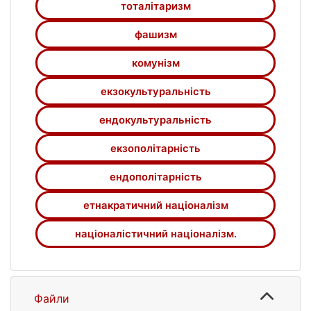
тоталітаризм
фашизм
комунізм
екзокультуральність
ендокультуральність
екзополітарність
ендополітарність
етнакратичний націоналізм
націоналістичний націоналізм.
Файли