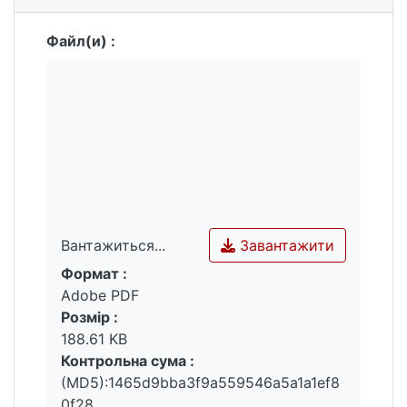
Файл(и) :
Завантажити
Вантажиться...
Формат :
Вантажиться...
Adobe PDF
Розмір :
188.61 KB
Контрольна сума :
(MD5):1465d9bba3f9a559546a5a1a1ef8
0f28