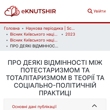
(c
Увійти
Головна
Наукова періодика | Scientific periodicals
Вісник Київського національного університету імені Тараса Шевченка. Міжнародні відносини | Bulletin of the Taras Shevchenko National University of Kyiv. International Relations
2023
Вісник Київського національного університету імені Тараса Шевченка. Міжнародні відносини. Вип. 2 (57)
ПРО ДЕЯКІ ВІДМІННОСТІ МІЖ ПОТЕСТАРИЗМОМ ТА ТОТАЛІТАРИЗМОМ В ТЕОРІЇ ТА СОЦІАЛЬНО-ПОЛІТИЧНІЙ ПРАКТИЦІ
ПРО ДЕЯКІ ВІДМІННОСТІ МІЖ
ПОТЕСТАРИЗМОМ ТА
ТОТАЛІТАРИЗМОМ В ТЕОРІЇ ТА
СОЦІАЛЬНО-ПОЛІТИЧНІЙ
ПРАКТИЦІ
Основні дані публікації