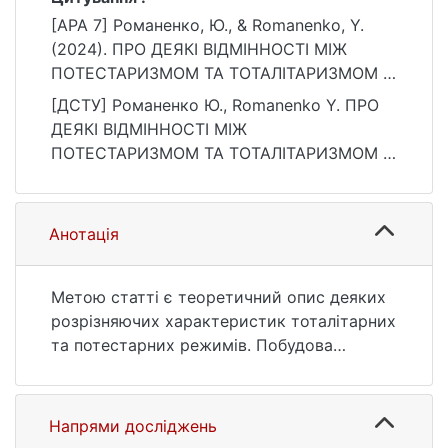
[APA 7] Романенко, Ю., & Romanenko, Y.
(2024). ПРО ДЕЯКІ ВІДМІННОСТІ МІЖ
ПОТЕСТАРИЗМОМ ТА ТОТАЛІТАРИЗМОМ В
ТЕОРІЇ ТА СОЦІАЛЬНО-ПОЛІТИЧНІЙ
[ДСТУ] Романенко Ю., Romanenko Y. ПРО
ПРАКТИЦІ. Вісник: Міжнародні відносини,
ДЕЯКІ ВІДМІННОСТІ МІЖ
57(2), 5–13. https://doi.org/10.17721/1728-
ПОТЕСТАРИЗМОМ ТА ТОТАЛІТАРИЗМОМ В
2292.2023/2-57/5-13
ТЕОРІЇ ТА СОЦІАЛЬНО-ПОЛІТИЧНІЙ
ПРАКТИЦІ. Вісник: Міжнародні відносини.
2024. Т. 57, № 2. С. 5—13. DOI:
Анотація
10.17721/1728-2292.2023/2-57/5-13 (дата
звернення: 25.07.2026).
Метою статті є теоретичний опис деяких
розрізняючих характеристик тоталітарних
та потестарних режимів. Побудова
описової характеристики різниці між
потестаризмом і тоталітаризмом
передбачає, насамперед, розуміння
Напрями досліджень
відмінностей їх етнополітичних стратегій.