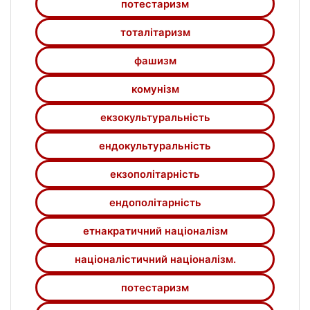
потестаризм
супутнього прояву у суспільстві
вертикального культурного розколу.
тоталітаризм
фашизм
комунізм
екзокультуральність
ендокультуральність
екзополітарність
ендополітарність
етнакратичний націоналізм
націоналістичний націоналізм.
потестаризм