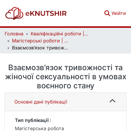
(c
Увійти
Головна
Кваліфікаційні роботи | Qualifying works
Магістерські роботи | Master's theses
Взаємозв’язок тривожності та жіночої сексуальності в умовах воєнного стану
Взаємозв’язок тривожності та
жіночої сексуальності в умовах
воєнного стану
Основні дані публікації
Тип публікації :
Магістерська робота