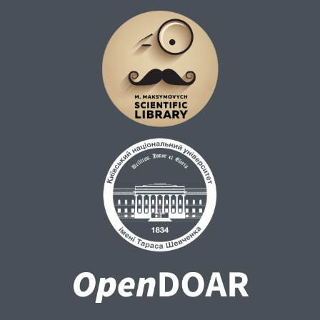
особливості взаємозв’язку тривожності та
жіночої сексуальності в умовах воєнного
стану.