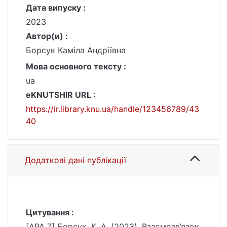
Дата випуску :
2023
Автор(и) :
Борсук Каміла Андріївна
Мова основного тексту :
ua
eKNUTSHIR URL :
https://ir.library.knu.ua/handle/123456789/43
40
Додаткові дані публікації
Цитування :
[APA 7] Борсук, К. А. (2023). Взаємозв’язок