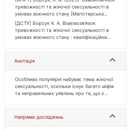
тривожності та жіночої сексуальності в
умовах воєнного стану [Магістерська
робота, Київський національний
[ДСТУ] Борсук К. А. Взаємозв’язок
університет імені Тараса Шевченка].
тривожності та жіночої сексуальності в
eKNUTSHIR.
умовах воєнного стану : кваліфікаційна
https://ir.library.knu.ua/handle/123456789/43
робота магістра : 05 Соціальні та
40
поведінкові науки. Київ, 2023. 93 с. URL:
https://ir.library.knu.ua/handle/123456789/43
Анотація
40 (дата звернення: 25.07.2026).
Особливо популярні набуває тема жіночої
сексуальності, оскільки існує багато міфів
та неправильних уявлень про те, що є
«нормальним» для жінок в плані
сексуальних потреб та відчуттів. Багато
жінок можуть почуватися неспокійно,
Напрями досліджень
якщо вони не відповідають традиційним
уявленням про жіночу сексуальність, тому