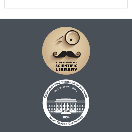
шарі показало, що одержані специфічні
групи (аміно- та сульфогрупи) є
термостійкими.
Встановлено, що окиснені та аміновані
зразки «Бусофіту» є ефективними
адсорбентами і можуть вилучати до 98 %
міді (ІІ) з розведених (0,5÷6•10-4 М)
водних розчинів.
Проведено сульфування ВВ парою сірки в
температурному інтервалі 400-800 °С та
одержано S-вмісні вуглецеві волокна з
вмістом сірки 2-3 ммоль/г.
На основі S-вмісних зразків ВВ отримано
ефективні гетерогенні кислотно-основні
каталізатори, які є активними в реакції
дегідратації ізопропанолу з утворенням
пропілену. Найвищу активність мають
зразки модифіковані парою сірки, для них
температури 100%-ї конверсії