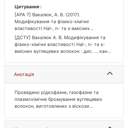
Цитування :
[APA 7] Вакалюк, А. В. (2017).
Модифікування та фізико-хімічні
властивості Hal-, n- та s-вмісних
вуглецевих волокон [Дис. канд. хім. наук,
[ДСТУ] Вакалюк А. В. Модифікування та
Київський національний університет імені
фізико-хімічні властивості Hal-, n- та s-
Тараса Шевченка]. eKNUTSHIR.
вмісних вуглецевих волокон : дис. … канд.
https://ir.library.knu.ua/handle/123456789/41
хім. наук : 10 Природничі науки. Київ, 2017.
62
206 с. URL:
https://ir.library.knu.ua/handle/123456789/41
Анотація
62 (дата звернення: 25.07.2026).
Проведено рідкофазне, газофазне та
плазмохімічне бромування вуглецевих
волокон, виготовлених з віскози
(«Бусофіт») та поліакрилонітрилу (ВВПАН).
В залежності від методу бромування
одержано Br-вмісні прекурсори з