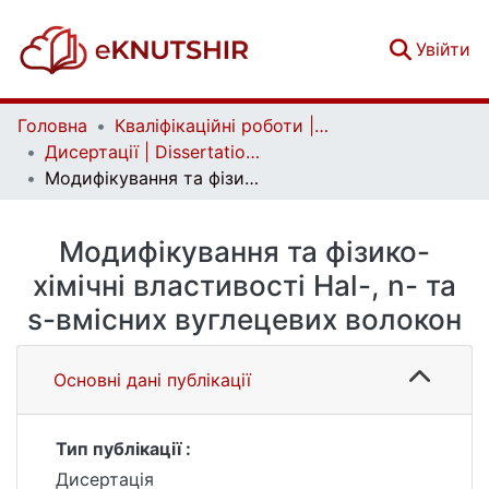
(c
Увійти
Головна
Кваліфікаційні роботи | Qualifying works
Дисертації | Dissertations
Модифікування та фізико-хімічні властивості Hal-, n- та s-вмісних вуглецевих волокон
Модифікування та фізико-
хімічні властивості Hal-, n- та
s-вмісних вуглецевих волокон
Основні дані публікації
Тип публікації :
Дисертація