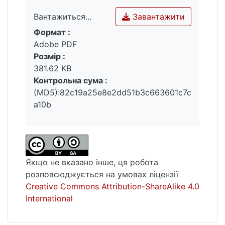
Завантажити
Вантажиться...
Формат :
Вантажиться...
Adobe PDF
Розмір :
381.62 KB
Контрольна сума :
(MD5):82c19a25e8e2dd51b3c663601c7c
a10b
Якщо не вказано інше, ця робота
розповсюджується на умовах ліцензії
Creative Commons Attribution-ShareAlike 4.0
International