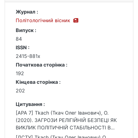
Журнал :
Політологічний вісник
Випуск :
84
ISSN :
2415-881x
Початкова сторінка :
192
Кінцева сторінка :
202
Цитування :
[APA 7] Tkach (Ткач Олег Іванович), O.
(2020). ЗАГРОЗИ РЕЛІГІЙНІЙ БЕЗПЕЦІ ЯК
ВИКЛИК ПОЛІТИЧНІЙ СТАБІЛЬНОСТІ В
КРАЇНАХ ЛАТИНСЬКОЇ АМЕРИКИ.
[ДСТУ] Tkach (Ткач Олег Іванович) O.