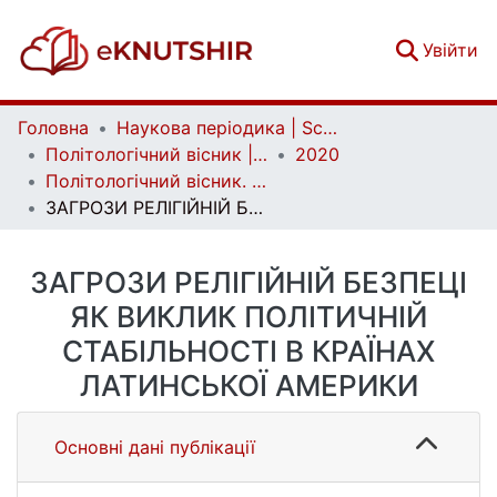
(c
Увійти
Головна
Наукова періодика | Scientific periodicals
Політологічний вісник | Politology bulletin
2020
Політологічний вісник. Випуск 84
ЗАГРОЗИ РЕЛІГІЙНІЙ БЕЗПЕЦІ ЯК ВИКЛИК ПОЛІТИЧНІЙ СТАБІЛЬНОСТІ В КРАЇНАХ ЛАТИНСЬКОЇ АМЕРИКИ
ЗАГРОЗИ РЕЛІГІЙНІЙ БЕЗПЕЦІ
ЯК ВИКЛИК ПОЛІТИЧНІЙ
СТАБІЛЬНОСТІ В КРАЇНАХ
ЛАТИНСЬКОЇ АМЕРИКИ
Основні дані публікації