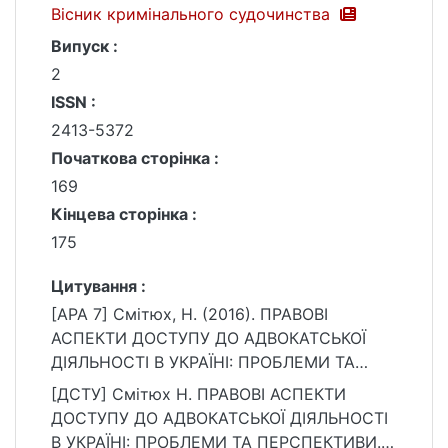
Вісник кримінального судочинства
Випуск :
2
ISSN :
2413-5372
Початкова сторінка :
169
Кінцева сторінка :
175
Цитування :
[APA 7] Смітюх, Н. (2016). ПРАВОВІ
АСПЕКТИ ДОСТУПУ ДО АДВОКАТСЬКОЇ
ДІЯЛЬНОСТІ В УКРАЇНІ: ПРОБЛЕМИ ТА
ПЕРСПЕКТИВИ. Вісник кримінального
[ДСТУ] Смітюх Н. ПРАВОВІ АСПЕКТИ
судочинства, (2), 169–175.
ДОСТУПУ ДО АДВОКАТСЬКОЇ ДІЯЛЬНОСТІ
https://ir.library.knu.ua/handle/15071834/2414
В УКРАЇНІ: ПРОБЛЕМИ ТА ПЕРСПЕКТИВИ.