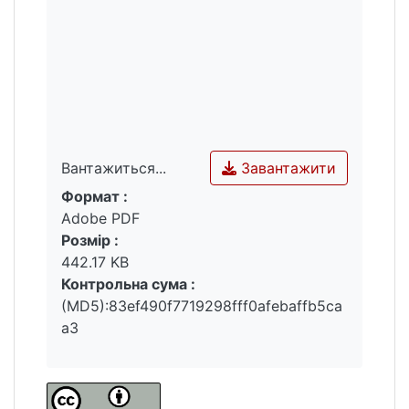
Завантажити
Вантажиться...
Формат :
Вантажиться...
Adobe PDF
Розмір :
442.17 KB
Контрольна сума :
(MD5):83ef490f7719298fff0afebaffb5ca
a3