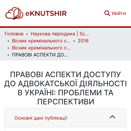
(c
Увійти
Головна
Наукова періодика | Scientific periodicals
Вісник кримінального судочинства | Herald of criminal justice
2016
Вісник кримінального судочинства. № 2
ПРАВОВІ АСПЕКТИ ДОСТУПУ ДО АДВОКАТСЬКОЇ ДІЯЛЬНОСТІ В УКРАЇНІ: ПРОБЛЕМИ ТА ПЕРСПЕКТИВИ
ПРАВОВІ АСПЕКТИ ДОСТУПУ
ДО АДВОКАТСЬКОЇ ДІЯЛЬНОСТІ
В УКРАЇНІ: ПРОБЛЕМИ ТА
ПЕРСПЕКТИВИ
Основні дані публікації