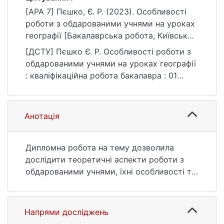
[APA 7] Пєшко, Є. Р. (2023). Особливості
роботи з обдарованими учнями на уроках
географії [Бакалаврська робота, Київський
національний університет імені Тараса
[ДСТУ] Пєшко Є. Р. Особливості роботи з
Шевченка]. eKNUTSHIR.
обдарованими учнями на уроках географії
https://ir.library.knu.ua/handle/123456789/39
: кваліфікаційна робота бакалавра : 01
25
Освіта/Педагогіка. Київ, 2023. 49 с. URL:
https://ir.library.knu.ua/handle/123456789/39
25 (дата звернення: 25.07.2026).
Анотація
Дипломна робота на тему дозволила
дослідити теоретичні аспекти роботи з
обдарованими учнями, їхні особливості та
роль обдарувань у формуванні
особистості обдарованого учня.
Досліджено методи та прийоми, які
Напрями досліджень
допомагають педагогу зробити уроки