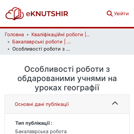
(c
Увійти
Головна
Кваліфікаційні роботи | Qualifying works
Бакалаврські роботи | Bachelor theses
Особливості роботи з обдарованими учнями на уроках географії
Особливості роботи з
обдарованими учнями на
уроках географії
Основні дані публікації
Тип публікації :
Бакалаврська робота