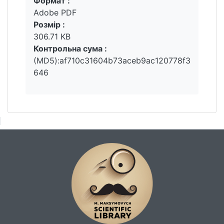
Формат :
Вантажиться...
прикордонної служби, ґрунтуючись на
Adobe PDF
вимогах відомчих керівних документів
Розмір :
стосовно відповідальності за належну
306.71 KB
фахову підготовку відповідних посадових
Контрольна сума :
осіб.
(MD5):af710c31604b73aceb9ac120778f3
646