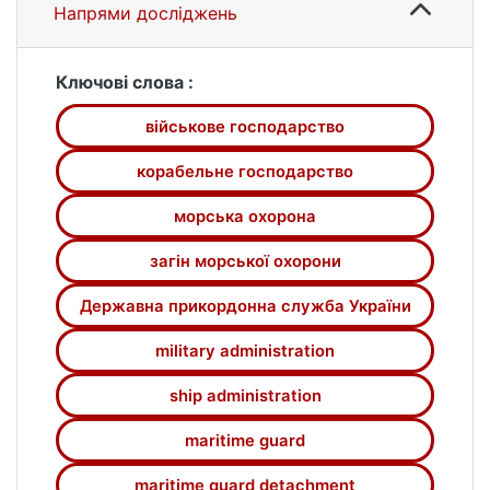
України. Виявлено певні проблеми в
Напрями досліджень
підготовці фахівців для служби в
Регіональному управлінні Морської
охорони прикордонного відомства – у
Ключові слова :
трьох загонах морської охорони і
військове господарство
навчальному центрі морської охорони.
Корабельне господарство у загонах
корабельне господарство
морської охорони забезпечує оперативно-
службову діяльність, бойову (професійну)
морська охорона
підготовку, роботу з особовим складом,
загін морської охорони
побут, правильну експлуатацію, ремонт,
зберігання озброєння, військової техніки
Державна прикордонна служба України
та майна. Науково проаналізовано
освітньо-професійні програми (робочі
military administration
програми навчальних дисциплін, програми
ship administration
практичної підготовки) Національної
академії і встановлено відсутність питань
maritime guard
щодо основних положень організації
ведення корабельного господарства в
maritime guard detachment