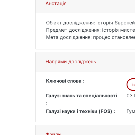
Анотація
Об'єкт дослідження: історія Європей
Предмет дослідження: історія мисте
Мета дослідження: процес становленн
Завдання:
• Проаналізувати історію мистецтва 
• Вивчити основні концепції та теорі
Напрями досліджень
культурології як етап у розвитку кул
• Проаналізувати вплив нових підход
Ключові слова :
і
Галузі знань та спеціальності
03 
:
Галузі науки і техніки (FOS) :
Гум
Файли