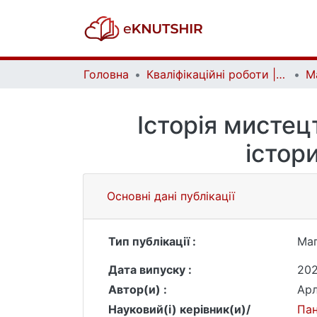
Головна
Кваліфікаційні роботи | Qualifying works
Історія мистец
істор
Основні дані публікації
Тип публікації :
Маг
Дата випуску :
20
Автор(и) :
Арл
Науковий(і) керівник(и)/
Пан