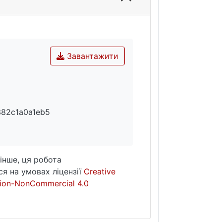
Завантажити
82c1a0a1eb5
інше, ця робота
я на умовах ліцензії
Creative
ion-NonCommercial 4.0