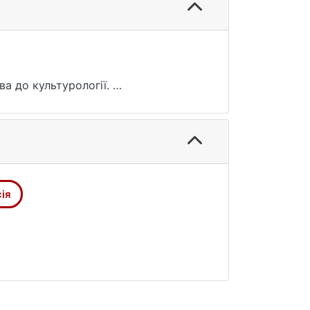
ва до культурології.
ерехід від історії мистецтва до
щини та її інтерпретацію.
ія