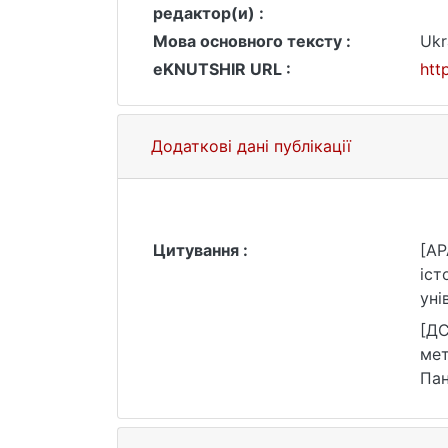
редактор(и) :
Мова основного тексту :
Ukr
eKNUTSHIR URL :
htt
Додаткові дані публікації
Цитування :
[AP
іст
уні
[ДС
мет
Пан
25.