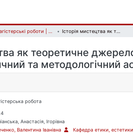
Магістерські роботи | Master's theses
Історія мистецтва як теоретичне джерело культурології: історичний та методологічний аспекти
тва як теоретичне джерело
ичний та методологічний а
істерська робота
24
іанська, Анастасія, Ігорівна
ченко, Валентина Іванівна
Кафедра етики, естетики