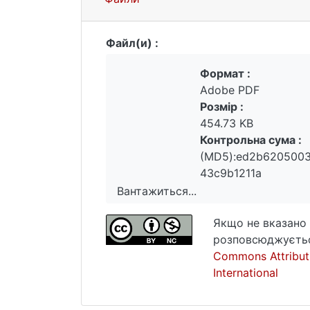
Файл(и) :
Формат :
Adobe PDF
Розмір :
454.73 KB
Контрольна сума :
(MD5):ed2b6205003
43c9b1211a
Вантажиться...
Вантажиться...
Якщо не вказано 
розповсюджуєтьс
Commons Attribut
International