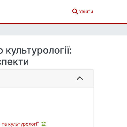
(current)
Увійти
 культурології:
спекти
 та культурології