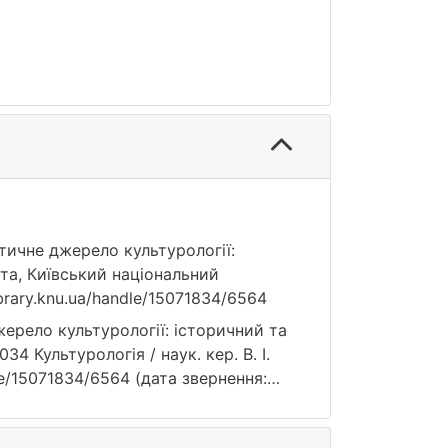
ретичне джерело культурології:
та, Київський національний
ibrary.knu.ua/handle/15071834/6564
жерело культурології: історичний та
34 Культурологія / наук. кер. В. І.
ndle/15071834/6564 (дата звернення: