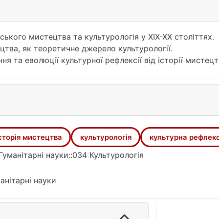
ського мистецтва та культурологія у XIX-XX століттях.
цтва, як теоретичне джерело культурології.
я та еволюції культурної рефлексії від історії мистецт
та її вплив на формування культурної свідомості.
ї культурології, які виникали в цей період. Розглянути п
ьтурної рефлексії.
ів та методів дослідження на розуміння культурної спад
сторія мистецтва
культурологія
культурна рефлекс
Гуманітарні науки::034 Культурологія
анітарні науки