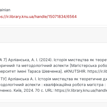
ainian
ps://ir.library.knu.ua/handle/15071834/6564
A 7] Арліанська, А. І. (2024). Історія мистецтва як тео
оричний та методологічний аспекти [Магістерська робо
верситет імені Тараса Шевченка]. eKNUTSHIR. https://ir.l
ТУ] Арліанська А. І. Історія мистецтва як теоретичне д
одологічний аспекти : кваліфікаційна робота магістра : 0
ченко. Київ, 2024. 70 с. URL: https://ir.library.knu.ua/ha
07.2026).