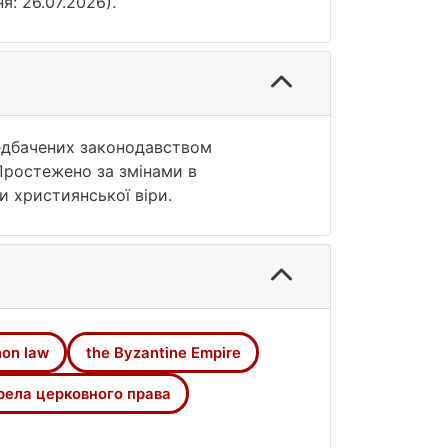
ня: 26.07.2026).
редбачених законодавством
. Простежено за змінами в
и християнської віри.
non law
the Byzantine Empire
ела церковного права