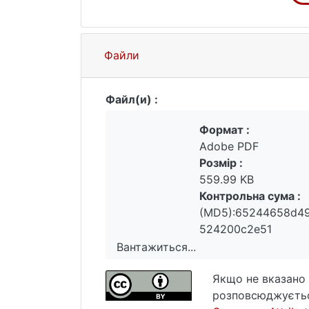
Файли
Файл(и) :
Формат :
Adobe PDF
Розмір :
559.99 KB
Контрольна сума :
(MD5):65244658d4
524200c2e51
Вантажиться...
Вантажиться...
Якщо не вказано 
розповсюджуєтьс