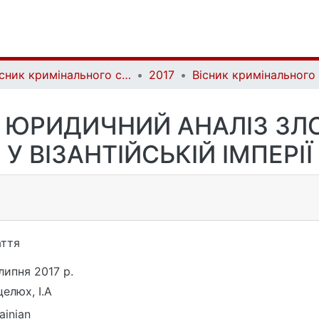
Вісник кримінального судочинства | Herald of criminal justice
2017
А ЮРИДИЧНИЙ АНАЛІЗ ЗЛО
У ВІЗАНТІЙСЬКІЙ ІМПЕРІЇ
ття
липня 2017 р.
елюх, І.А
ainian