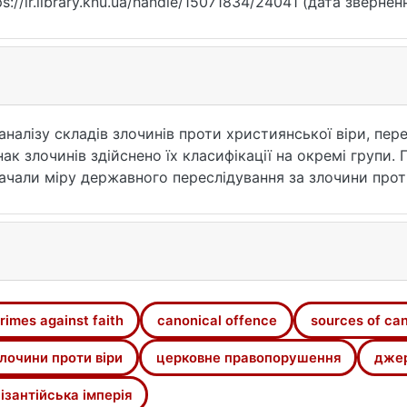
ps://ir.library.knu.ua/handle/15071834/24041 (дата звернен
налізу складів злочинів проти християнської віри, пе
знак злочинів здійснено їх класифікації на окремі групи
начали міру державного переслідування за злочини прот
rimes against faith
canonical offence
sources of ca
лочини проти віри
церковне правопорушення
джер
ізантійська імперія