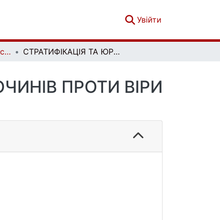
(current)
Увійти
Вісник кримінального судочинства. № 2
СТРАТИФІКАЦІЯ ТА ЮРИДИЧНИЙ АНАЛІЗ ЗЛОЧИНІВ ПРОТИ ВІРИ У ВІЗАНТІЙСЬКІЙ ІМПЕРІЇ
ЧИНІВ ПРОТИ ВІРИ