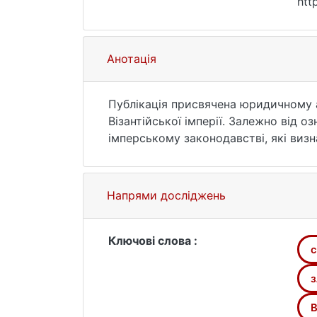
htt
Анотація
Публікація присвячена юридичному а
Візантійської імперії. Залежно від о
імперському законодавстві, які виз
Напрями досліджень
Ключові слова :
c
з
В