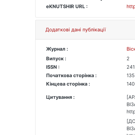
eKNUTSHIR URL :
htt
Додаткові дані публікації
Журнал :
Віс
Випуск :
2
ISSN :
241
Початкова сторінка :
135
Кінцева сторінка :
140
Цитування :
[AP
ВІЗ
htt
[Д
ВІЗ