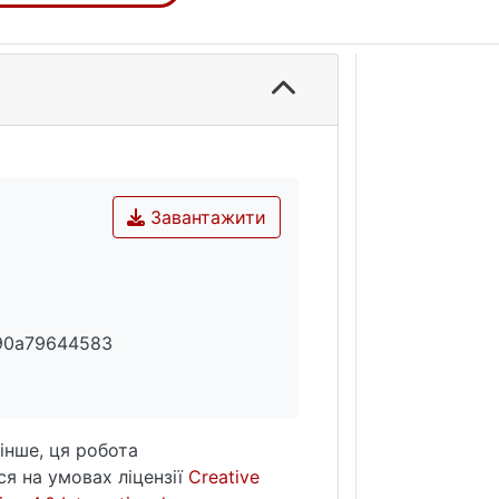
Завантажити
90a79644583
інше, ця робота
я на умовах ліцензії
Creative