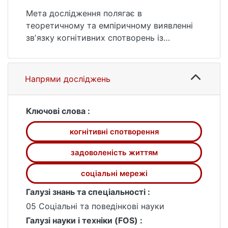
2 (дата звернення: 25.07.2026).
Мета дослідження полягає в
теоретичному та емпіричному виявленні
звʼязку когнітивних спотворень із
задоволеністю життям осіб, які
користуються соціальними мережами.
Практичне значення роботи полягає у
Напрями досліджень
тому, що одержані результати та
висновки можуть бути використані
психологами, консультантами та
Ключові слова :
фахівцями з соціальної роботи при
когнітивні спотворення
розробці програм для покращення якості
життя осіб, які користуються соціальними
задоволеність життям
мережами. Зокрема, розроблені
рекомендації щодо подолання когнітивних
соціальні мережі
спотворень можуть бути включені в
Галузі знань та спеціальності :
тренінги особистісного розвитку та
05 Соціальні та поведінкові науки
програми психокорекції. Також
Галузі науки і техніки (FOS) :
результати дослідження можуть бути