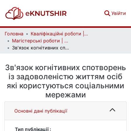
(c
Увійти
Головна
Кваліфікаційні роботи | Qualifying works
Магістерські роботи | Master's theses
Зв'язок когнітивних спотворень із задоволеністю життям осіб які користуються соціальними мережами
Зв'язок когнітивних спотворень
із задоволеністю життям осіб
які користуються соціальними
мережами
Основні дані публікації
Тип публікації :