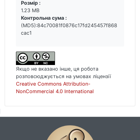
Розмір :
1.23 MB
Контрольна сума :
(MD5):84c70081f0876c17fd245457f868
cac1
Якщо не вказано інше, ця робота
розповсюджується на умовах ліцензії
Creative Commons Attribution-
NonCommercial 4.0 International