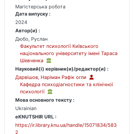
Магістерська робота
Дата випуску :
2024
Автор(и) :
Дюбо, Руслан
Факультет психології Київського
національного університету імені Тараса
Шевченка
Науковий(і) керівник(и)/редактор(и) :
Дарвішов, Наріман Рафік огли
Кафедра психодіагностики та клінічної
психології
Мова основного тексту :
Ukrainian
eKNUTSHIR URL :
https://ir.library.knu.ua/handle/15071834/583
2