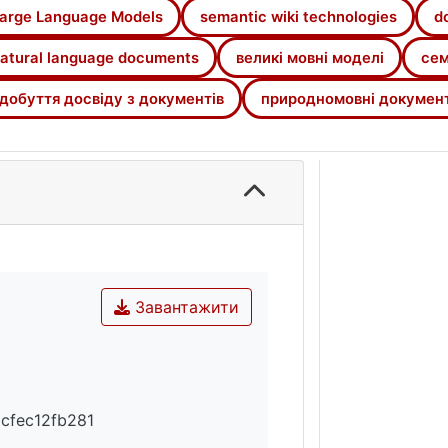
arge Language Models
semantic wiki technologies
d
atural language documents
великі мовні моделі
сем
добуття досвіду з документів
природномовні докумен
Завантажити
cfec12fb281