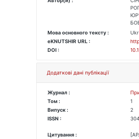
Автор(и) :
СІН
РО
ЮР
БОВ
Мова основного тексту :
Ukr
eKNUTSHIR URL :
htt
DOI :
10.
Додаткові дані публікації
Журнал :
При
Том :
1
Випуск :
2
ISSN :
304
Цитування :
[AP