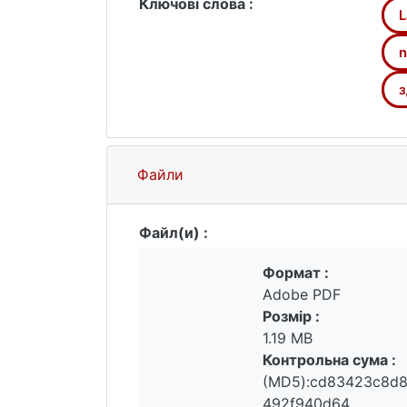
Ключові слова :
L
n
з
Файли
Файл(и) :
Формат :
Adobe PDF
Розмір :
1.19 MB
Контрольна сума :
(MD5):cd83423c8d8
492f940d64