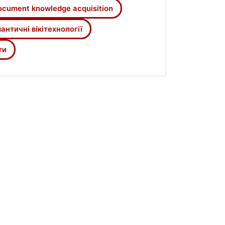
ocument knowledge acquisition
античні вікітехнології
ти