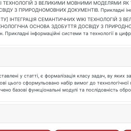
KI ТЕХНОЛОГІЙ З ВЕЛИКИМИ МОВНИМИ МОДЕЛЯМИ ЯК
ВІДУ З ПРИРОДНОМОВНИХ ДОКУМЕНТІВ. Прикладні інфор
ровому суспільстві, 1(2). https://doi.org/10.17721/3041-
СТУ] ІНТЕГРАЦІЯ СЕМАНТИЧНИХ WIKI ТЕХНОЛОГІЙ З
ХНОЛОГІЧНА ОСНОВА ЗДОБУТТЯ ДОСВІДУ З ПРИРОДНОМ
ін. Прикладні інформаційні системи та технології в цифро
: 10.17721/3041-2323.2025.266-305 (дата звернення: 25.0
авлені у статті, є формалізація класу задач, ву яких 
ові цього сформульовано набір вимог до технологічної
ачено базові функціональні модулі та послідовність обро
я аналізу природномових документів, розглянуто крите
об обґрунтувати запропонований підхід, проаналізовано
ediaWiki) з великими мовними моделями, що виступають
Розглянуті приклади демонструють значні відмінності м
ваної платформи до їх специфіки.