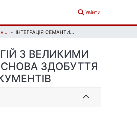
(current)
Увійти
Прикладні інформаційні системи та технології в цифровому суспільстві. Вип. 1(2)
ІНТЕГРАЦІЯ СЕМАНТИЧНИХ WIKI ТЕХНОЛОГІЙ З ВЕЛИКИМИ МОВНИМИ МОДЕЛЯМИ ЯК ТЕХНОЛОГІЧНА ОСНОВА ЗДОБУТТЯ ДОСВІДУ З ПРИРОДНОМОВНИХ ДОКУМЕНТІВ
ГІЙ З ВЕЛИКИМИ
ОСНОВА ЗДОБУТТЯ
КУМЕНТІВ