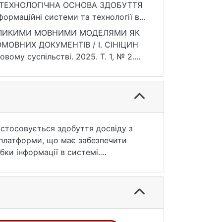
 ТЕХНОЛОГІЧНА ОСНОВА ЗДОБУТТЯ
маційні системи та технології в
2323.2025.266-305
 ВЕЛИКИМИ МОВНИМИ МОДЕЛЯМИ ЯК
ОВНИХ ДОКУМЕНТІВ / І. СІНІЦИН
вому суспільстві. 2025. Т. 1, № 2.
7.2026).
застосовується здобуття досвіду з
 платформи, що має забезпечити
бки інформації в системі.
рії оцінювання їх ефективності та
 переваги інтеграції семантичних
 інструментом здобуття знань на
іж задачами проаналізованого класу