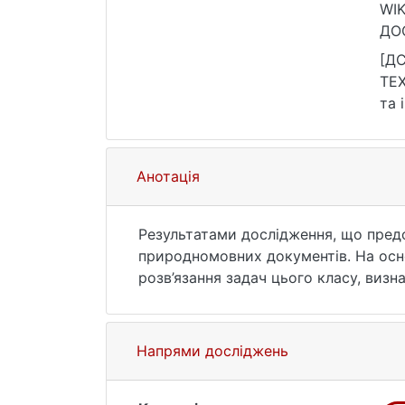
WI
ДОС
циф
[Д
ТЕ
та 
DOI
Анотація
Результатами дослідження, що предст
природномовних документів. На осн
розв’язання задач цього класу, визн
Проаналізовано використання LLM дл
напрями вдосконалення їх роботи. Щ
технологій (на прикладі Semantic M
Напрями досліджень
різних етапах обробки документів. 
та необхідність адаптації запропоно