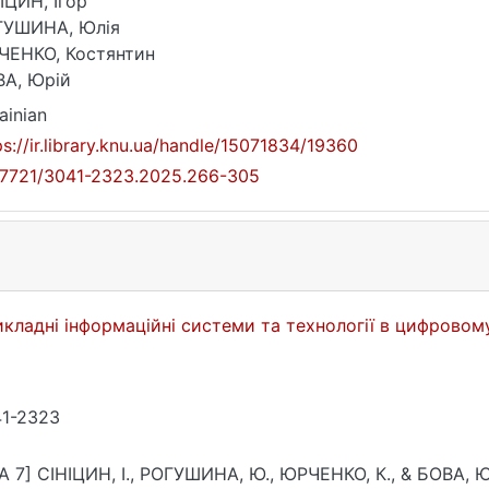
ІЦИН, Ігор
ГУШИНА, Юлія
ЧЕНКО, Костянтин
А, Юрій
ainian
ps://ir.library.knu.ua/handle/15071834/19360
17721/3041-2323.2025.266-305
кладні інформаційні системи та технології в цифровом
1-2323
A 7] СІНІЦИН, І., РОГУШИНА, Ю., ЮРЧЕНКО, К., & БОВА