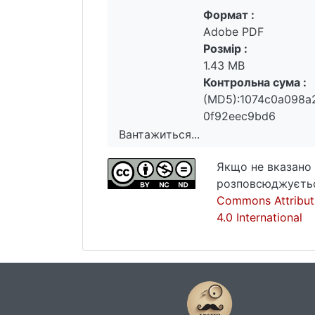
якого укоріненні в антропологічном
Формат :
дії, до якої людина змушена недокон
Adobe PDF
людського життя, воно постає певни
Розмір :
особливості природного, теоретичн
1.43 MB
за якого значущість тої чи тої форм
Контрольна сума :
(MD5):1074c0a098a
0f92eec9bd6
Вантажиться...
Вантажиться...
Якщо не вказано 
розповсюджуєтьс
Commons Attribut
4.0 International