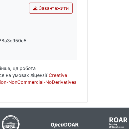
у. Для компенсаторної антропології етична сфера дійсно
Завантажити
аністю свого існування. Етичне є тим, у чому долаєтьс
м видом конкретної звичаєвості. Утім, форми габітуал
ого та практичного ландшафту життєвих звершень. Отже
и узвичаєння спирається на силу актуальних інститутів.
28a3c950c5
інше, ця робота
я на умовах ліцензії
Creative
ion-NonCommercial-NoDerivatives