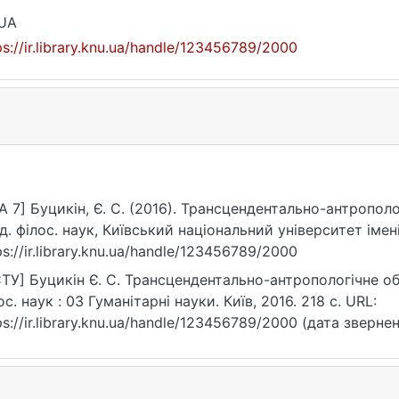
_UA
ps://ir.library.knu.ua/handle/123456789/2000
A 7] Буцикін, Є. С. (2016). Трансцендентально-антропол
д. філос. наук, Київський національний університет іме
ps://ir.library.knu.ua/handle/123456789/2000
ТУ] Буцикін Є. С. Трансцендентально-антропологічне об
ос. наук : 03 Гуманітарні науки. Київ, 2016. 218 с. URL:
ps://ir.library.knu.ua/handle/123456789/2000 (дата звернен