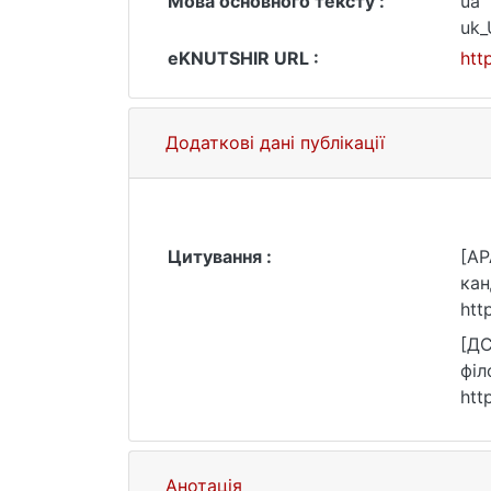
Мова основного тексту :
ua
uk
eKNUTSHIR URL :
htt
Додаткові дані публікації
Цитування :
[AP
кан
htt
[ДС
філ
htt
Анотація