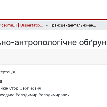
Дисертації | Dissertations
Трансцендентально-антропологічне обґрунтування етичного
но-антропологічне обґрун
ертація
6
икін Єгор Сергійович
иходько Володимир Володимирович