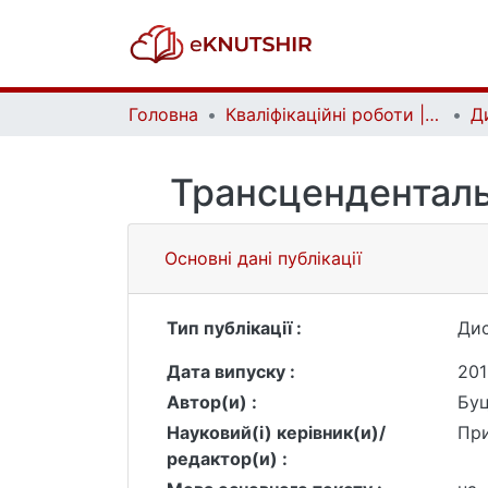
Головна
Кваліфікаційні роботи | Qualifying works
Трансценденталь
Основні дані публікації
Тип публікації :
Дис
Дата випуску :
201
Автор(и) :
Буц
Науковий(і) керівник(и)/
Пр
редактор(и) :