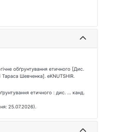
огічне обґрунтування етичного [Дис.
ні Тараса Шевченка]. eKNUTSHIR.
ґрунтування етичного : дис. … канд.
ня: 25.07.2026).