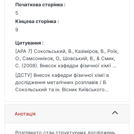
Початкова сторінка :
5
Кінцева сторінка :
9
Цитування :
[APA 7] Сокольський, В., Казіміров, В., Роїк,
О., Самсонніков, О., Шовський, В., & Смик,
С. (2008). Внесок кафедри фізичної хімії в
дослідження металічних розплавів. Вісник
[ДСТУ] Внесок кафедри фізичної хімії в
Київського національного університету
дослідження металічних розплавів / В.
імені Тараса Шевченка. Хімія, (46), 5–9.
Сокольський та ін. Вісник Київського
https://ir.library.knu.ua/handle/15071834/1647
національного університету імені Тараса
9
Шевченка. Хімія. 2008. № 46. С. 5—9. URL:
https://ir.library.knu.ua/handle/15071834/1647
Анотація
9 (дата звернення: 25.07.2026).
Розглянуто стан структурних досліджень