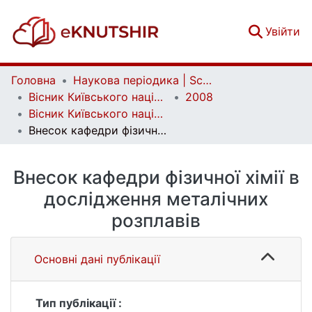
(c
Увійти
Головна
Наукова періодика | Scientific periodicals
Вісник Київського національного університету імені Тараса Шевченка. Хімія | Bulletin of Taras Shevchenko National University of Kyiv. Chemistry
2008
Вісник Київського національного університету імені Тараса Шевченка. Хімія. Вип. 46
Внесок кафедри фізичної хімії в дослідження металічних розплавів
Внесок кафедри фізичної хімії в
дослідження металічних
розплавів
Основні дані публікації
Тип публікації :