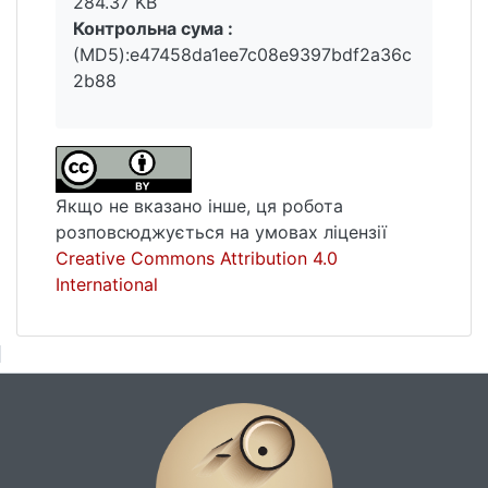
284.37 KB
Контрольна сума :
(MD5):e47458da1ee7c08e9397bdf2a36c
2b88
Якщо не вказано інше, ця робота
розповсюджується на умовах ліцензії
Creative Commons Attribution 4.0
International