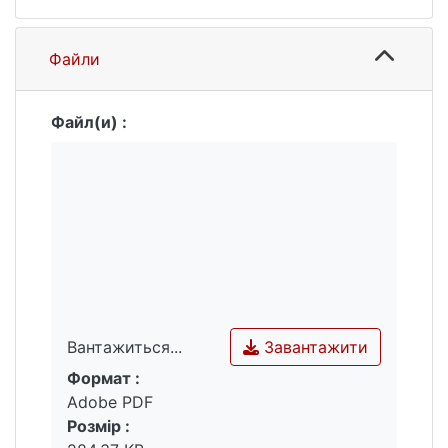
Файли
Файл(и) :
Завантажити
Вантажиться...
Формат :
Вантажиться...
Adobe PDF
Розмір :