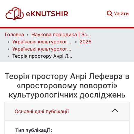
(c
Увійти
Головна
Наукова періодика | Scientific periodicals
Українські культурологічні студії | Ukrainian Cultural Studies
2025
Українські культурологічні студії. № 2 (17)
Теорія простору Анрі Лефевра в «просторовому повороті» культурологічних досліджень
Теорія простору Анрі Лефевра в
«просторовому повороті»
культурологічних досліджень
Основні дані публікації
Тип публікації :