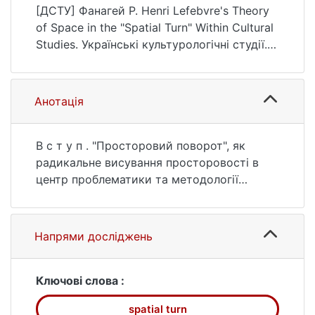
студії, (2(17)), 19–24.
[ДСТУ] Фанагей Р. Henri Lefebvre's Theory
https://doi.org/10.17721/UCS.2025.2(17).03
of Space in the "Spatial Turn" Within Cultural
Studies. Українські культурологічні студії.
2025. no. 2(17). P. 19—24. DOI:
10.17721/UCS.2025.2(17).03 (date of access:
25.07.2026).
Анотація
В с т у п . "Просторовий поворот", як
радикальне висування просторовості в
центр проблематики та методології
гуманітарних і соціальних наук, необхідно
спирається на нову всебічну та виразно
культурну теорію простору. Ця основа
Напрями досліджень
просторового повороту та його
генералізуючого потенціалу в
пізньомодерних культурологічних
Ключові слова :
дослідженнях, що походить з
spatial turn
французького дискурсу про простір 1970-