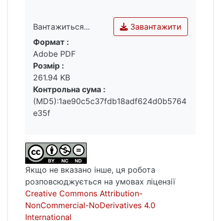
дозволили зробити висновки, які
уможливлюють подальше вивчення
Завантажити
Вантажиться...
запропонованої проблеми.
Формат :
Вантажиться...
Adobe PDF
Розмір :
Ключові слова: веб-сайти, жанри,
261.94 KB
Інтернет-ЗМІ, контент, мас-медіа, образ,
Контрольна сума :
оцінки, проблематика, публікації.
(MD5):1ae90c5c37fdb18adf624d0b5764
e35f
Якщо не вказано інше, ця робота
розповсюджується на умовах ліцензії
Creative Commons Attribution-
NonCommercial-NoDerivatives 4.0
International