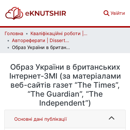
(c
Увійти
Головна
Кваліфікаційні роботи | Qualifying works
Автореферати | Dissertation abstract
Образ України в британських Інтернет-ЗМІ (за матеріалами веб-сайтів газет “The Times”, “The Guardian”, “The Independent”)
Образ України в британських
Інтернет-ЗМІ (за матеріалами
веб-сайтів газет “The Times”,
“The Guardian”, “The
Independent”)
Основні дані публікації