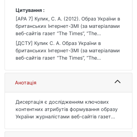
Цитування :
[APA 7] Кулик, С. А. (2012). Образ України в
британських Інтернет-ЗМІ (за матеріалами
веб-сайтів газет “The Times”, “The
Guardian”, “The Independent”) [Автореф.
[ДСТУ] Кулик С. А. Образ України в
дис. к. соц. ком., Київський національний
британських Інтернет-ЗМІ (за матеріалами
університет імені Тараса Шевченка].
веб-сайтів газет “The Times”, “The
eKNUTSHIR.
Guardian”, “The Independent”) : автореф.
https://ir.library.knu.ua/handle/123456789/68
дис. … к. соц. ком. : 06 Журналістика. Київ,
58
2012. 18 с. URL:
Анотація
https://ir.library.knu.ua/handle/123456789/68
58 (дата звернення: 25.07.2026).
Дисертація є дослідженням ключових
контентних атрибутів формування образу
України журналістами веб-сайтів газет
“The Times”, “The Guardian”, “The
Independent” (у період з вересня 2004 до