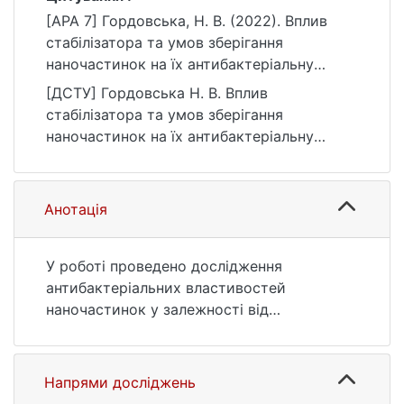
[APA 7] Гордовська, Н. В. (2022). Вплив
стабілізатора та умов зберігання
наночастинок на їх антибактеріальну
активність [Бакалаврська робота,
[ДСТУ] Гордовська Н. В. Вплив
Київський національний університет імені
стабілізатора та умов зберігання
Тараса Шевченка]. eKNUTSHIR.
наночастинок на їх антибактеріальну
https://ir.library.knu.ua/handle/123456789/19
активність : кваліфікаційна робота
69
бакалавра : 09 Біологія. Київ, 2022. 52 с.
URL:
Анотація
https://ir.library.knu.ua/handle/123456789/19
69 (дата звернення: 25.07.2026).
У роботі проведено дослідження
антибактеріальних властивостей
наночастинок у залежності від
стабілізатора та температури зберігання.
Встановлено, що існує нелінійна
залежність коефіцієнтів агрегації
Напрями досліджень
наночастинок від температури зберігання;