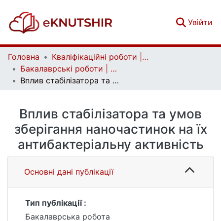
(c
Увійти
Головна
Кваліфікаційні роботи | Qualifying works
Бакалаврські роботи | Bachelor theses
Вплив стабілізатора та умов зберігання наночастинок на їх антибактеріальну активність
Вплив стабілізатора та умов
зберігання наночастинок на їх
антибактеріальну активність
Основні дані публікації
Тип публікації :
Бакалаврська робота