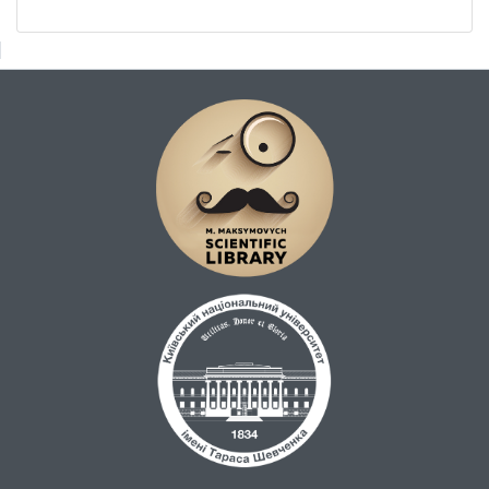
партійного діяча, керівника найбільшого
ракетобудівного заводу. Просування по
виробничій та партійній лініях відбувалося
одночасно. В 1975 р. він був обраний на
посаду секретаря парткому КБ
«Південне», що сприяло його подальшому
росту та активності в суспільно-
політичному житті. В 1980 р. Л. Кучма став
секретарем партійного комітету усього
виробничого об’єднання
«Південний машинобудівний завод», що
зробило його за посадою автоматично
членом ЦК КПУ. В 1980-ті рр. він
продовжував займатися виробничою
діяльністю в КБ «Південне» на посаді
першого заступника начальника і
головного конструктора КБ В. Уткіна.
Вершиною його трудового етапу життя на
«Південмаші» стало призначення в 1986 р.