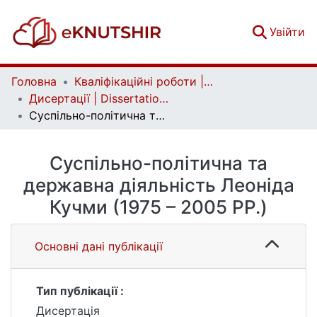
(c
Увійти
Головна
Кваліфікаційні роботи | Qualifying works
Дисертації | Dissertations
Суспільно-політична та державна діяльність Леоніда Кучми (1975 – 2005 РР.)
Суспільно-політична та
державна діяльність Леоніда
Кучми (1975 – 2005 РР.)
Основні дані публікації
Тип публікації :
Дисертація