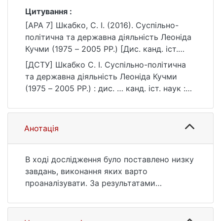
Цитування :
[APA 7] Шкабко, С. І. (2016). Суспільно-
політична та державна діяльність Леоніда
Кучми (1975 – 2005 РР.) [Дис. канд. іст.
наук, Київський національний університет
[ДСТУ] Шкабко С. І. Суспільно-політична
імені Тараса Шевченка]. eKNUTSHIR.
та державна діяльність Леоніда Кучми
https://ir.library.knu.ua/handle/123456789/40
(1975 – 2005 РР.) : дис. … канд. іст. наук :
16
03 Гуманітарні науки. Київ, 2016. 257 с.
URL:
https://ir.library.knu.ua/handle/123456789/40
Анотація
16 (дата звернення: 25.07.2026).
В ході дослідження було поставлено низку
завдань, виконання яких варто
проаналізувати. За результатами
проведеного дослідження викладено
найбільш важливі узагальнення та
положення, основними серед яких є,