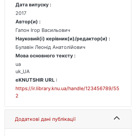
Дата випуску :
2017
Автор(и) :
Гапон Ігор Васильович
Науковий(і) керівник(и)/редактор(и) :
Булавін Леонід Анатолійович
Мова основного тексту :
ua
uk_UA
eKNUTSHIR URL :
https://ir.library.knu.ua/handle/123456789/55
2
Додаткові дані публікації