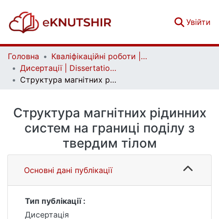
(c
Увійти
Головна
Кваліфікаційні роботи | Qualifying works
Дисертації | Dissertations
Структура магнітних рідинних систем на границі поділу з твердим тілом
Структура магнітних рідинних
систем на границі поділу з
твердим тілом
Основні дані публікації
Тип публікації :
Дисертація