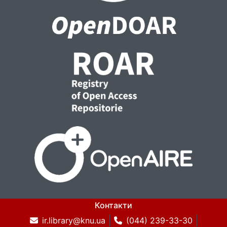
Контакти
ir.library@knu.ua
(044) 239-33-30