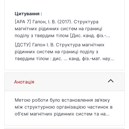
Цитування :
[APA 7] Гапон, І. В. (2017). Структура
магнітних рідинних систем на границі
поділу з твердим тілом [Дис. канд. фіз.-
мат. наук, Київський національний
[ДСТУ] Гапон І. В. Структура магнітних
університет імені Тараса Шевченка].
рідинних систем на границі поділу з
eKNUTSHIR.
твердим тілом : дис. … канд. фіз.-мат. наук
https://ir.library.knu.ua/handle/123456789/55
: 10 Природничі науки. Київ, 2017. 135 с.
2
URL:
https://ir.library.knu.ua/handle/123456789/55
Анотація
2 (дата звернення: 25.07.2026).
Метою роботи було встановлення зв’язку
між структурною організацією частинок в
об'ємі магнітних рідинних систем та на
границях поділу методами рентгенівської
та нейтронної рефлектометрії. Для