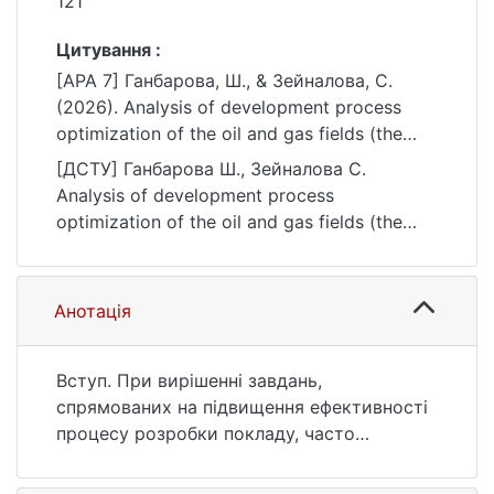
121
Цитування :
[APA 7] Ганбарова, Ш., & Зейналова, С.
(2026). Analysis of development process
optimization of the oil and gas fields (the
case of Sangachal-Deniz-Duvanny-Deniz-
[ДСТУ] Ганбарова Ш., Зейналова С.
Xara-Zira field). Вісник Київського
Analysis of development process
національного університету імені Тараса
optimization of the oil and gas fields (the
Шевченка. Геологія, 1(112), 114–121.
case of Sangachal-Deniz-Duvanny-Deniz-
https://doi.org/10.17721/1728-2713.112.13
Xara-Zira field). Вісник Київського
національного університету імені Тараса
Анотація
Шевченка. Геологія. 2026. Vol. 1, no. 112. P.
114—121. DOI: 10.17721/1728-2713.112.13
(date of access: 25.07.2026).
Вступ. При вирішенні завдань,
спрямованих на підвищення ефективності
процесу розробки покладу, часто
необхідно знати не лише видобувні запаси
нафти, а й ступінь і характер вироблення