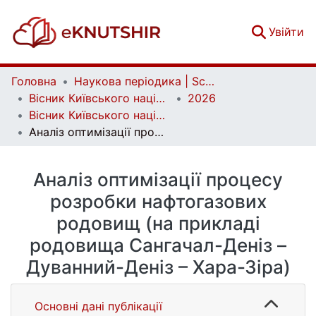
(c
Увійти
Головна
Наукова періодика | Scientific periodicals
Вісник Київського національного університету імені Тараса Шевченка. Геологія | Visnyk of Taras Shevchenko National University of Kyiv. Geology
2026
Вісник Київського національного університету імені Тараса Шевченка. Геологія. 1(112)
Аналіз оптимізації процесу розробки нафтогазових родовищ (на прикладі родовища Сангачал-Деніз – Дуванний-Деніз – Хара-Зіра)
Аналіз оптимізації процесу
розробки нафтогазових
родовищ (на прикладі
родовища Сангачал-Деніз –
Дуванний-Деніз – Хара-Зіра)
Основні дані публікації