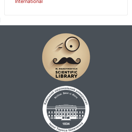
International
нафтогазоносність мають продовження в
останньому. Масив Годіна найсхідніший
структурний елемент із розглянутих зі
слабковідбитою складчатістю
невстановленої перспективності. Ізолінії
карти ізоморф не мають безпосереднього
зв'язку з локальними підняттями, що
свідчить про відсутність тут чітко
виражених стискальних напруг.
Проведений аналіз дозволив визначити
ступінь розвитку стискальних напруг, їхній
вплив на формування осадового розрізу,
складкоутворення, грязевулканізм і
нафтогазоносність розглянутих
структурних елементів.