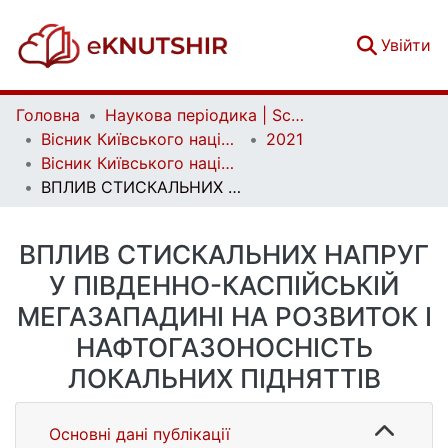
(c
Увійти
Головна
Наукова періодика | Scientific periodicals
Вісник Київського національного університету імені Тараса Шевченка. Геологія | Visnyk of Taras Shevchenko National University of Kyiv. Geology
2021
Вісник Київського національного університету імені Тараса Шевченка. Геологія. 3(94)
ВПЛИВ СТИСКАЛЬНИХ НАПРУГ У ПІВДЕННО-КАСПІЙСЬКІЙ МЕГАЗАПАДИНІ НА РОЗВИТОК І НАФТОГАЗОНОСНІСТЬ ЛОКАЛЬНИХ ПІДНЯТТІВ
ВПЛИВ СТИСКАЛЬНИХ НАПРУГ
У ПІВДЕННО-КАСПІЙСЬКІЙ
МЕГАЗАПАДИНІ НА РОЗВИТОК І
НАФТОГАЗОНОСНІСТЬ
ЛОКАЛЬНИХ ПІДНЯТТІВ
Основні дані публікації