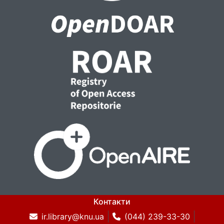
Контакти
ir.library@knu.ua
(044) 239-33-30