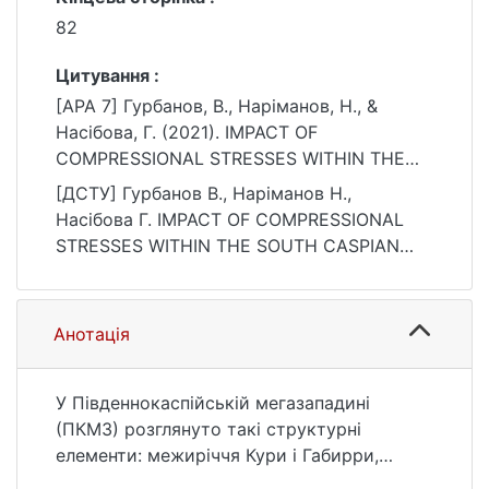
82
Цитування :
[APA 7] Гурбанов, В., Наріманов, Н., &
Насібова, Г. (2021). IMPACT OF
COMPRESSIONAL STRESSES WITHIN THE
SOUTH CASPIAN MEGADEPRESSION UPON
[ДСТУ] Гурбанов В., Наріманов Н.,
EVOLUTION AND OIL AND GAS CONTENT
Насібова Г. IMPACT OF COMPRESSIONAL
OF LOCAL UPLIFTS. Вісник Київського
STRESSES WITHIN THE SOUTH CASPIAN
національного університету імені Тараса
MEGADEPRESSION UPON EVOLUTION AND
Шевченка. Геологія, 3(94), 75–82.
OIL AND GAS CONTENT OF LOCAL UPLIFTS.
https://doi.org/10.17721/1728-2713.94.09
Вісник Київського національного
Анотація
університету імені Тараса Шевченка.
Геологія. 2021. Vol. 3, no. 94. P. 75—82. DOI:
10.17721/1728-2713.94.09 (date of access:
У Південнокаспійській мегазападині
25.07.2026).
(ПКМЗ) розглянуто такі структурні
елементи: межиріччя Кури і Габирри,
Абшеронський і Бакинський архіпелаги,