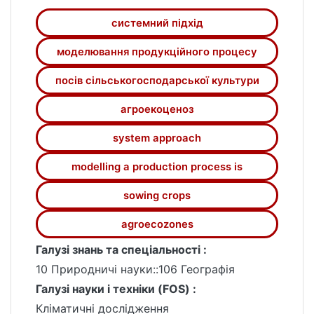
системний підхід
моделювання продукційного процесу
посів сільськогосподарської культури
агроекоценоз
system approach
modelling a production process is
sowing crops
agroecozones
Галузі знань та спеціальності :
10 Природничі науки::106 Географія
Галузі науки і техніки (FOS) :
Кліматичні дослідження