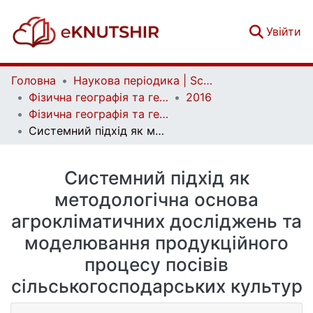
(c
Увійти
Головна
Наукова періодика | Scientific periodicals
Фізична географія та геоморфологія | Physical Geography and Geomorphology
2016
Фізична географія та геоморфологія. Вип. 2 (82)
Системний підхід як методологічна основа агрокліматичних досліджень та моделювання продукційного процесу посівів сільськогосподарських культур
Системний підхід як
методологічна основа
агрокліматичних досліджень та
моделювання продукційного
процесу посівів
сільськогосподарських культур