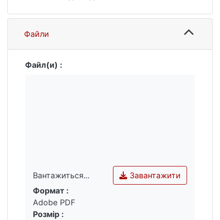
Файли
Файл(и) :
Завантажити
Вантажиться...
Формат :
Вантажиться...
Adobe PDF
Розмір :