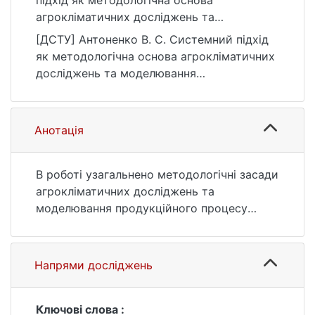
підхід як методологічна основа
агрокліматичних досліджень та
моделювання продукційного процесу
[ДСТУ] Антоненко В. С. Системний підхід
посівів сільськогосподарських культур.
як методологічна основа агрокліматичних
Фізична географія та геоморфологія, (2
досліджень та моделювання
(82)), 99–104.
продукційного процесу посівів
https://ir.library.knu.ua/handle/15071834/1003
сільськогосподарських культур. Фізична
4
географія та геоморфологія. 2016. № 2
Анотація
(82). С. 99—104. URL:
https://ir.library.knu.ua/handle/15071834/1003
4 (дата звернення: 26.07.2026).
В роботі узагальнено методологічні засади
агрокліматичних досліджень та
моделювання продукційного процесу
посівів сільськогосподарських культур з
використання системного підходу.
Напрями досліджень
Ключові слова :