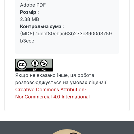
Adobe PDF
контрольних робіт та іспитів, вивчення
Розмір :
нових слів під час читання книжок.
2.38 MB
Контрольна сума :
Ключові слова : веб-застосунок, вивчення
(MD5):1dccf80ebac63b273c3900d3759
іноземних мов, словник, флеш-картка,
b3eee
Google Cloud Translation API, JavaScript,
Postgresql, React, Rest API, Spring Boot.
Якщо не вказано інше, ця робота
розповсюджується на умовах ліцензії
Creative Commons Attribution-
NonCommercial 4.0 International