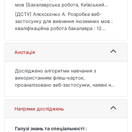
мов [Бакалаврська робота, Київський
національний університет імені Тараса
[ДСТУ] Алєксєєнко А. Розробка веб-
Шевченка]. eKNUTSHIR.
застосунку для вивчення іноземних мов :
https://ir.library.knu.ua/handle/123456789/50
кваліфікаційна робота бакалавра : 12
28
Інформаційні технології. Київ, 2023. 54 с.
URL:
https://ir.library.knu.ua/handle/123456789/50
Анотація
28 (дата звернення: 25.07.2026).
Досліджено алгоритми навчання з
використанням флеш-карток,
проаналізовано веб-застосунки, наявні на
ринку, спроєктовано архітектуру системи
та схему бази даних застосунку,
розроблено застосунок для вивчення
Напрями досліджень
іноземних мов з використанням флеш-
карток, оптимізований під якнайшвидше
вивчення матеріалу.
Галузі знань та спеціальності :