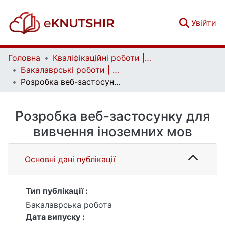
(c
Увійти
Головна
Кваліфікаційні роботи | Qualifying works
Бакалаврські роботи | Bachelor theses
Розробка веб-застосунку для вивчення іноземних мов
Розробка веб-застосунку для
вивчення іноземних мов
Основні дані публікації
Тип публікації :
Бакалаврська робота
Дата випуску :