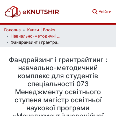
(c
Увійти
Головна
Книги | Books
Навчально-методичні посібники | Educational and methodological complexes
Фандрайзинг і грантрайтинг : навчально-методичний комплекс для студентів спеціальності 073 Менеджменту освітнього ступеня магістр освітньої наукової програми «Менеджмент інноваційної діяльності»
Фандрайзинг і грантрайтинг :
навчально-методичний
комплекс для студентів
спеціальності 073
Менеджменту освітнього
ступеня магістр освітньої
наукової програми
«Менеджмент інноваційної