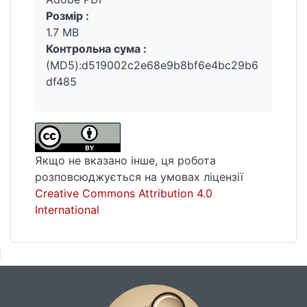
Розмір :
1.7 MB
Контрольна сума :
(MD5):d519002c2e68e9b8bf6e4bc29b6
df485
Якщо не вказано інше, ця робота
розповсюджується на умовах ліцензії
Creative Commons Attribution 4.0
International