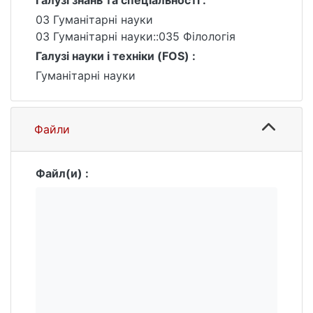
Галузі знань та спеціальності :
зв’язків і зміцненні стосунків.
03 Гуманітарні науки
03 Гуманітарні науки::035 Філологія
Галузі науки і техніки (FOS) :
Гуманітарні науки
Файли
Файл(и) :