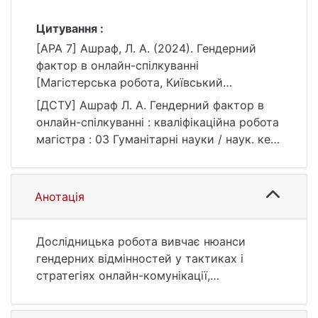
Цитування :
[APA 7] Ашраф, Л. А. (2024). Гендерний
фактор в онлайн-спілкуванні
[Магістерська робота, Київський
національний університет імені Тараса
[ДСТУ] Ашраф Л. А. Гендерний фактор в
Шевченка]. eKNUTSHIR.
онлайн-спілкуванні : кваліфікаційна робота
https://ir.library.knu.ua/handle/15071834/2691
магістра : 03 Гуманітарні науки / наук. кер.
Н. В. Скибицька. Київ, 2024. 104 с. URL:
https://ir.library.knu.ua/handle/15071834/2691
(дата звернення: 25.07.2026).
Анотація
Дослідницька робота вивчає нюанси
гендерних відмінностей у тактиках і
стратегіях онлайн-комунікації,
зосереджуючись на платформах
соціальних мереж і цифрових форумах.