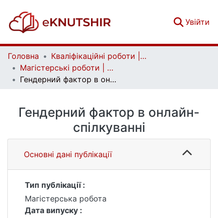
(c
Увійти
Головна
Кваліфікаційні роботи | Qualifying works
Магістерські роботи | Master's theses
Гендерний фактор в онлайн-спілкуванні
Гендерний фактор в онлайн-
спілкуванні
Основні дані публікації
Тип публікації :
Магістерська робота
Дата випуску :