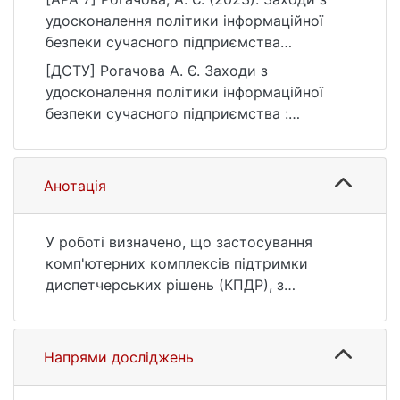
удосконалення політики інформаційної
безпеки сучасного підприємства
[Бакалаврська робота, Київський
[ДСТУ] Рогачова А. Є. Заходи з
національний університет імені Тараса
удосконалення політики інформаційної
Шевченка]. eKNUTSHIR.
безпеки сучасного підприємства :
https://ir.library.knu.ua/handle/123456789/39
кваліфікаційна робота бакалавра : 12
34
Інформаційні технології. Київ, 2023. 68 с.
URL:
Анотація
https://ir.library.knu.ua/handle/123456789/39
34 (дата звернення: 25.07.2026).
У роботі визначено, що застосування
комп'ютерних комплексів підтримки
диспетчерських рішень (КПДР), з
інтерфейсом, подібним до інтерфейсу
реальної системи управління, зробить
процеси навчання швидшими та
Напрями досліджень
ефективнішими. Впровадження
диспетчерських систем підтримки