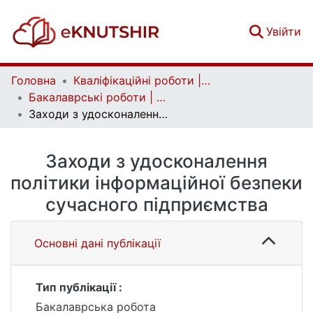
(c
Увійти
Головна
Кваліфікаційні роботи | Qualifying works
Бакалаврські роботи | Bachelor theses
Заходи з удосконалення політики інформаційної безпеки сучасного підприємства
Заходи з удосконалення
політики інформаційної безпеки
сучасного підприємства
Основні дані публікації
Тип публікації :
Бакалаврська робота