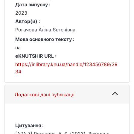
Дата випуску :
2023
Автор(и) :
Рогачова Аліна Євгенівна
Мова основного тексту :
ua
eKNUTSHIR URL :
https://ir.library.knu.ua/handle/123456789/39
34
Додаткові дані публікації
Цитування :
[APA 7] Рогачова, А. Є. (2023). Заходи з