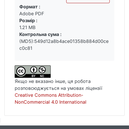
Формат :
подальшому буде використовуватися для
Вантажиться...
Adobe PDF
оцінки можливих збитків.
Розмір :
Успішна реалізація загрози проти одного із
1.21 MB
компонентів системи призведе до зупинки
Контрольна сума :
постачання газу користувачам (відмова в
(MD5):549d12a8b4ace01358b884d00ce
обслуговуванні), що еквівалентна цінності
c0c81
цього компонента для функціонування
системи в цілому.
Ключові слова : НАК «Нафтогаз України»,
автоматизоване робоче місце,
Якщо не вказано інше, ця робота
диспетчеризація, газ, система управління.
розповсюджується на умовах ліцензії
Creative Commons Attribution-
NonCommercial 4.0 International