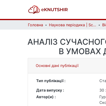
Головна
Наукова періодика | Scientific periodicals
АНАЛІЗ СУЧАСНОГ
В УМОВАХ 
Основні дані публікації
Тип публікації :
Ста
Дата випуску :
30 
Автор(и) :
Гур
Ско