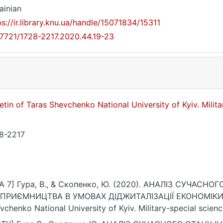
ainian
ps://ir.library.knu.ua/handle/15071834/15311
17721/1728-2217.2020.44.19-23
letin of Taras Shevchenko National University of Kyiv. Milit
8-2217
A 7] Гура, В., & Скопенко, Ю. (2020). АНАЛІЗ СУЧАСН
ПРИЄМНИЦТВА В УМОВАХ ДІДЖИТАЛІЗАЦІЇ ЕКОНОМІКИ УКР
vchenko National University of Kyiv. Military-special scienc
ps://doi.org/10.17721/1728-2217.2020.44.19-23