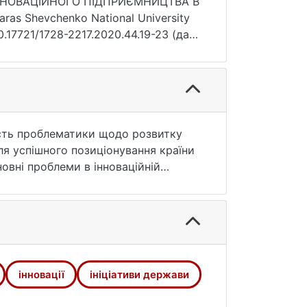
 ІННОВАЦІЙНОГО ПІДПРИЄМНИЦТВА В
as Shevchenko National University
 10.17721/1728-2217.2020.44.19-23 (дата
ність проблематики щодо розвитку
ля успішного позиціонування країни
овні проблеми в інноваційній
йного розвитку, застаріла
жави, які є поштовхом для розвитку
перелік послуг; «Доступні кредити
млн.грн., які дозволяють
новних рейтинги щодо рівня
etitiveness ranking. Позиція України
інновації
ініціативи держави
арії, Великобританії, Швеції,
 державної політики щодо цього