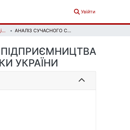
(current)
Увійти
Вісник Київського національного університету імені Тараса Шевченка. Військово-спеціальні науки. Вип. 2 (44)
АНАЛІЗ СУЧАСНОГО СТАНУ ІННОВАЦІЙНОГО ПІДПРИЄМНИЦТВА В УМОВАХ ДІДЖИТАЛІЗАЦІЇ ЕКОНОМІКИ УКРАЇНИ
О ПІДПРИЄМНИЦТВА
КИ УКРАЇНИ