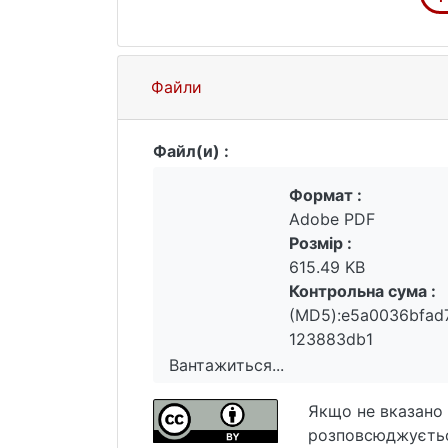
питання, тому що інновації – це за
стимулювання розвитку інноваційної
комплексу проблем стратегічного та
плану дій щодо розвитку України в а
Файли
податкового тиску на інноваційні пі
інноваційній діяльності, підвищення
Файл(и) :
Формат :
Adobe PDF
Розмір :
615.49 KB
Контрольна сума :
(MD5):e5a0036bfad
123883db1
Вантажиться...
Вантажиться...
Якщо не вказано 
розповсюджуєтьс