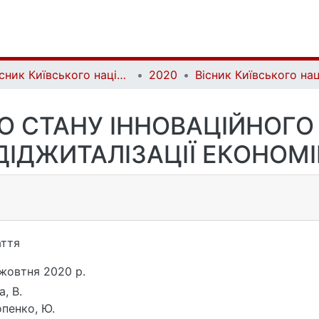
Вісник Київського національного університету імені Тараса Шевченка. Військово-спеціальні науки | Bulletin of Taras Shevchenko National University of Kyiv. Military-special sciences
2020
О СТАНУ ІННОВАЦІЙНОГ
ДІДЖИТАЛІЗАЦІЇ ЕКОНОМІ
ття
жовтня 2020 р.
а, В.
пенко, Ю.