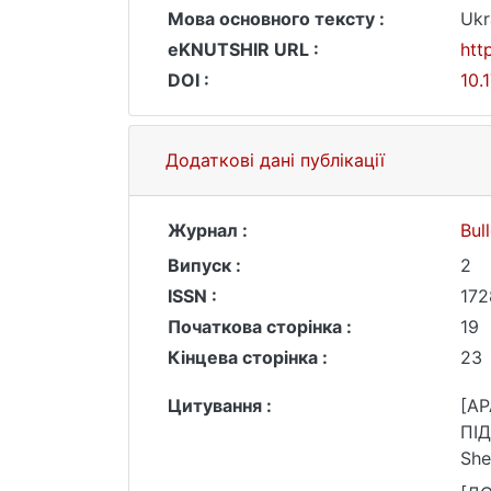
Мова основного тексту :
Ukr
eKNUTSHIR URL :
htt
DOI :
10.
Додаткові дані публікації
Журнал :
Bul
Випуск :
2
ISSN :
172
Початкова сторінка :
19
Кінцева сторінка :
23
Цитування :
[AP
ПІД
She
htt