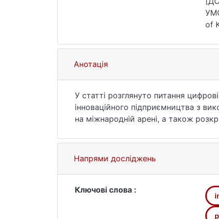
[Д
УМО
of 
зве
Анотація
У статті розглянуто питання цифров
інноваційного підприємництва з вик
на міжнародній арені, а також розк
діяльності країни: відсутність чітк
матеріально-технічна база, недостат
країни: «Держава в смартфоні» – за
Напрями досліджень
5-7-9%» – найтриваліший кредит може
здійснювати розвиток інноваційног
інноваційності України: Global Innova
Ключові слова :
i
в даних рейтингах залишається довол
Нідерландів та США, що свідчить пр
р