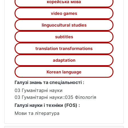
роботи включають теоретичний аналіз
корейська мова
понять лінгвокультурології та
video games
перекладацьких трансформацій,
дослідження специфіки перекладу
linguocultural studies
відеоігор, порівняльний аналіз
англомовного, корейськомовного та
subtitles
україномовного перекладу гри, а також
розробку перекладацьких рекомендацій
translation transformations
щодо адаптації відеоігор.
adaptation
Korean language
Галузі знань та спеціальності :
03 Гуманітарні науки
03 Гуманітарні науки::035 Філологія
Галузі науки і техніки (FOS) :
Мови та література