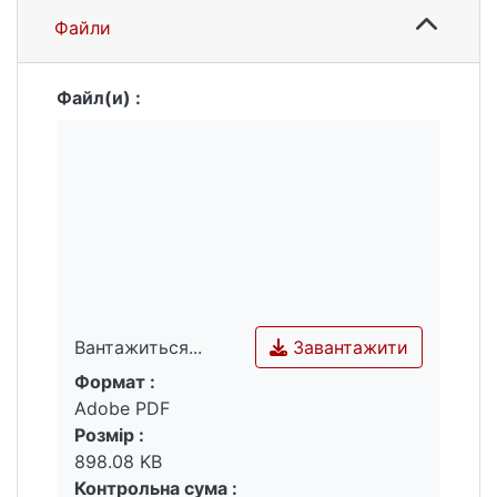
Файли
Файл(и) :
Завантажити
Вантажиться...
Формат :
Вантажиться...
Adobe PDF
Розмір :
898.08 KB
Контрольна сума :