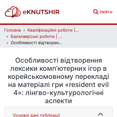
(c
Увійти
Головна
Кваліфікаційні роботи | Qualifying works
Бакалаврські роботи | Bachelor theses
Особливості відтворення лексики компʼютерних ігор в корейськомовному перекладі на матеріалі гри «resident evil 4»: лінгво-культурологічні аспекти
Особливості відтворення
лексики компʼютерних ігор в
корейськомовному перекладі
на матеріалі гри «resident evil
4»: лінгво-культурологічні
аспекти
Основні дані публікації