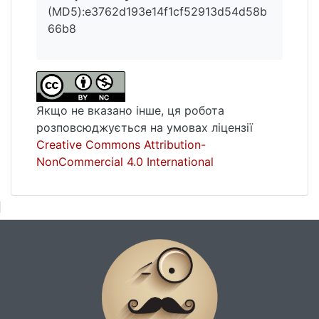
(MD5):e3762d193e14f1cf52913d54d58b
66b8
Якщо не вказано інше, ця робота
розповсюджується на умовах ліцензії
Creative Commons Attribution-
NonCommercial 4.0 International