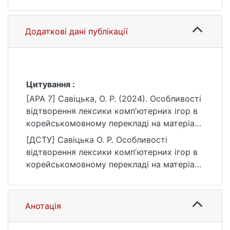
Додаткові дані публікації
Цитування :
[APA 7] Савіцька, О. Р. (2024). Особливості
відтворення лексики компʼютерних ігор в
корейськомовному перекладі на матеріалі
гри «resident evil 4»: лінгво-культурологічні
[ДСТУ] Савіцька О. Р. Особливості
аспекти [Бакалаврська робота, Київський
відтворення лексики компʼютерних ігор в
національний університет імені Тараса
корейськомовному перекладі на матеріалі
Шевченка]. eKNUTSHIR.
гри «resident evil 4»: лінгво-культурологічні
https://ir.library.knu.ua/handle/15071834/257
аспекти : кваліфікаційна робота бакалавра
2
: 03 Гуманітарні науки / наук. кер. Т. О.
Анотація
Васюхно. Київ, 2024. 72 с. URL:
https://ir.library.knu.ua/handle/15071834/257