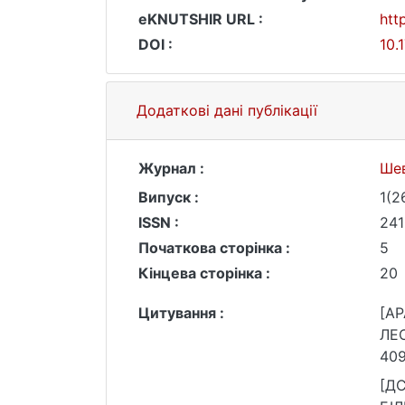
eKNUTSHIR URL :
htt
DOI :
10.
Додаткові дані публікації
Журнал :
Шев
Випуск :
1(2
ISSN :
241
Початкова сторінка :
5
Кінцева сторінка :
20
Цитування :
[A
ЛЕО
409
[Д