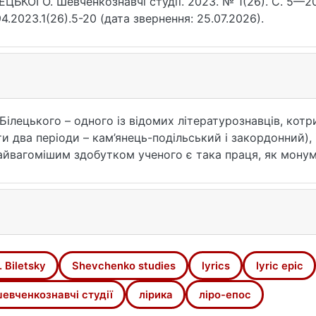
ЕЦЬКОГО. Шевченкознавчі студії. 2023. № 1(26). С. 5—20.
4.2023.1(26).5-20 (дата звернення: 25.07.2026).
 Білецького – одного із відомих літературознавців, кот
ти два періоди – кам’янець-подільський і закордонний),
 найвагомішим здобутком ученого є така праця, як мону
 чотирьох томах (1952–1954 роки) з детальним комент
групами текстів відповідно до поетового душевного с
3, опублікованим у Києві 2013 року), як Л. Білецький 
, на народній основі), і ліро-епічних творів (поема, бала
они цікаві як історику, так і теоретику літератури, бо
. Biletsky
Shevchenko studies
lyrics
lyric epic
евченкознавчі студії
лірика
ліро-епос