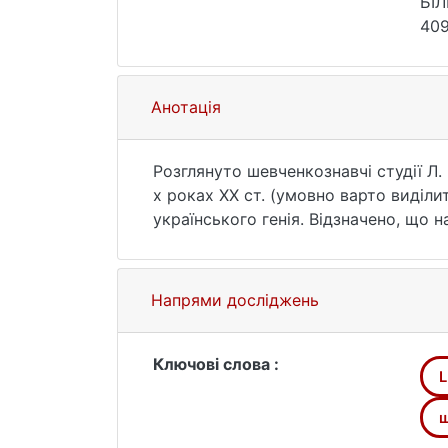
БІЛ
409
Анотація
Розглянуто шевченкознавчі студії Л.
х роках ХХ ст. (умовно варто виділи
українського генія. Відзначено, що
творчості Т.Шевченка – «Кобзар» у
а також особливим – циклічним, за 
(за виданням «Шевченкіана», томи 1–
Напрями досліджень
(елегія, лірика особиста, рефлексійна
міркування принагідні, несистемні, в
Т. Шевченка.
Ключові слова :
L
______________
СПИСОК ВИКОРИСТАНИХ ДЖЕРЕЛ
ш