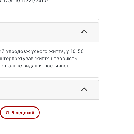
 DOI: 10.17721/2410-
рий упродовж усього життя, у 10-50-
 інтерпретував життя і творчість
ментальне видання поетичної
арем й окремими статтями-нарисами,
тану – компонуванням. Простежено
визначає жанрову природу і ліричних
да, діалог) поета. І хоча його
 додають нові штрихи до творчості
Л. Білецький