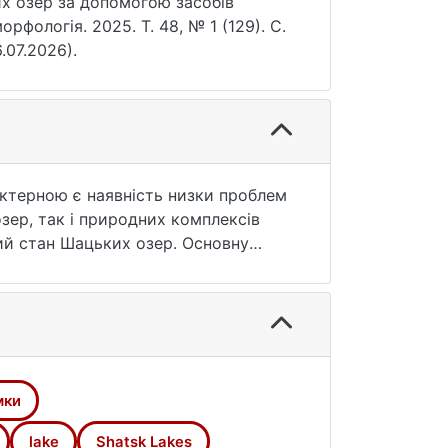
их озер за допомогою засобів
рфологія. 2025. Т. 48, № 1 (129). С.
.07.2026).
ктерною є наявність низки проблем
зер, так і природних комплексів
ий стан Шацьких озер. Основну
ер і основного туристичного об’єкту
ogle Earth Engine проаналізовано
д 2020-2024 рр., створено
у території Шацьких озер до 2050 р.
ного регіону є зменшення водності
денцію до прогресу, що сумарно
мки
ї природоохоронної території.
lake
Shatsk Lakes