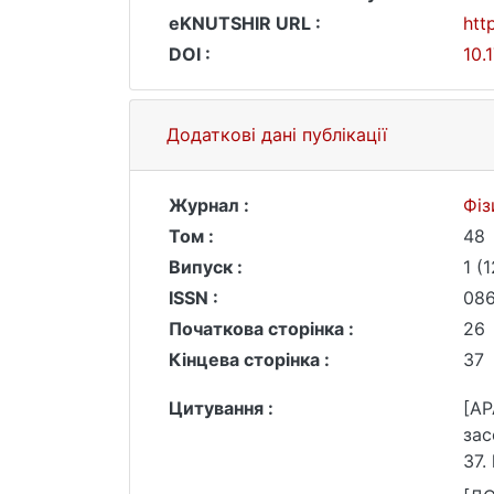
eKNUTSHIR URL :
htt
DOI :
10.
Додаткові дані публікації
Журнал :
Фіз
Том :
48
Випуск :
1 (
ISSN :
08
Початкова сторінка :
26
Кінцева сторінка :
37
Цитування :
[AP
засобів дистанційного зондування Землі. 
37.