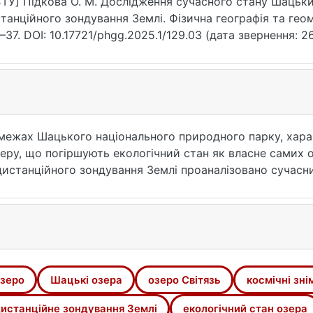
ТУ] Підкова О. М. Дослідження сучасного стану Шацьк
танційного зондування Землі. Фізична географія та геомо
37. DOI: 10.17721/phgg.2025.1/129.03 (дата звернення: 26
межах Шацького національного природного парку, хара
еру, що погіршують екологічний стан як власне самих о
дистанційного зондування Землі проаналізовано сучасн
зера Світязь, як найбільшого озера з групи Шацьких оз
чних знімків на онлайн сервісах Copernicus Browser і Go
024 рр., явище евтрофікації за індексом NDVI за періо
окриву і карту прогнозних змін типів наземного покрив
становлено, що основними екологічними проблемами да
оцеси, забудова прибережних зон. Ці процеси мають тен
зеро
Шацькі озера
озеро Світязь
космічні зні
тему Шацьких озер, погіршуватиме функціонування ціє
истанційне зондування Землі
екологічний стан озера