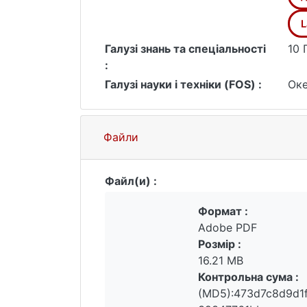
L
Галузі знань та спеціальності
10 
:
Галузі науки і техніки (FOS) :
Оке
Файли
Файл(и) :
Формат :
Adobe PDF
Розмір :
16.21 MB
Контрольна сума :
(MD5):473d7c8d9d1