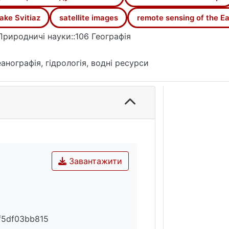
ake Svitiaz
satellite images
remote sensing of the Ea
Природничі науки::106 Географія
анографія, гідрологія, водні ресурси
Завантажити
f5df03bb815