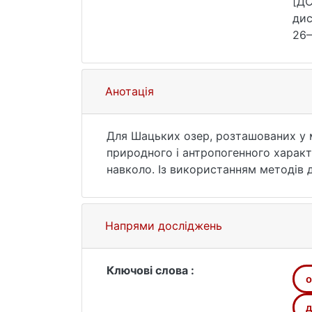
[ДС
дис
26—
Анотація
Для Шацьких озер, розташованих у 
природного і антропогенного характ
навколо. Із використанням методів 
увагу зосереджено на дослідженні о
регіону. За допомогою аналізу космі
зміни водності озер протягом 2017-2
Напрями досліджень
різночасові карти типів наземного п
На основі проведених досліджень в
озер, обміління, евтрифікаційні пр
Ключові слова :
о
негативно впливатиме на усю екосис
д