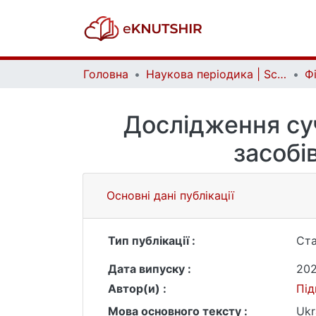
Головна
Наукова періодика | Scientific periodicals
Дослідження су
засобі
Основні дані публікації
Тип публікації :
Ста
Дата випуску :
20
Автор(и) :
Під
Мова основного тексту :
Ukr