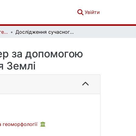
(current)
Увійти
Фізична географія та геоморфологія. Том 48, вип. 1 (129)
Дослідження сучасного стану Шацьких озер за допомогою засобів дистанційного зондування Землі
ер за допомогою
я Землі
а геоморфології