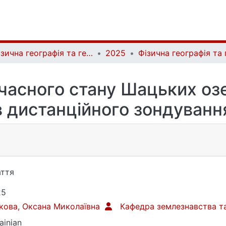
Фізична географія та геоморфологія | Physical Geography and Geomorphology
2025
часного стану Шацьких оз
в дистанційного зондуванн
ття
25
кова, Оксана Миколаївна
Кафедра землезнавства т
ainian