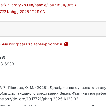
ps://ir.library.knu.ua/handle/15071834/9653
17721/phgg.2025.1/129.03
ична географія та геоморфологія
129)
68-6939
A 7] Підкова, О. М. (2025). Дослідження сучасного ста
Фізична географія та геоморфологія, 48(1 (129)), 26–
 https://doi.org/10.17721/phgg.2025.1/129.03