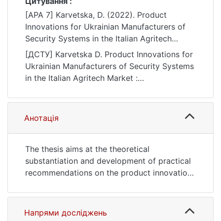
Цитування :
[APA 7] Karvetska, D. (2022). Product
Innovations for Ukrainian Manufacturers of
Security Systems in the Italian Agritech
Market [Master's thesis, Київський
[ДСТУ] Karvetska D. Product Innovations for
національний університет імені Тараса
Ukrainian Manufacturers of Security Systems
Шевченка]. eKNUTSHIR.
in the Italian Agritech Market :
https://ir.library.knu.ua/handle/123456789/18
кваліфікаційна робота магістра : 075
39
Маркетинг. Kyiv, 2022. URL:
https://ir.library.knu.ua/handle/123456789/18
Анотація
39 (date of access: 25.07.2026).
The thesis aims at the theoretical
substantiation and development of practical
recommendations on the product innovations
of Ukrspetstechnika (the Ukrainian security
systems manufacturer) for the Italian
AgriTech market under accelerated
Напрями досліджень
reconstruction of Ukraine in the post-war