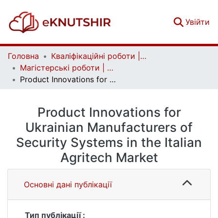
(c
Увійти
Головна
Кваліфікаційні роботи | Qualifying works
Магістерські роботи | Master's theses
Product Innovations for Ukrainian Manufacturers of Security Systems in the Italian Agritech Market
Product Innovations for
Ukrainian Manufacturers of
Security Systems in the Italian
Agritech Market
Основні дані публікації
Тип публікації :