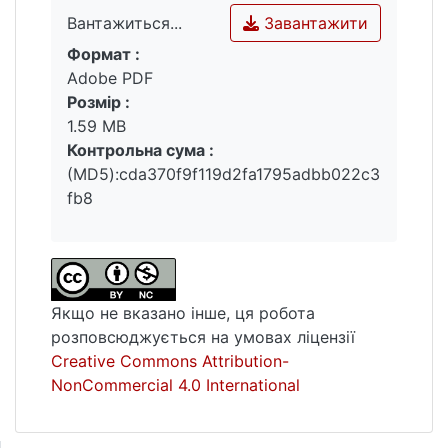
Завантажити
Вантажиться...
Формат :
Вантажиться...
Adobe PDF
Розмір :
1.59 MB
Контрольна сума :
(MD5):cda370f9f119d2fa1795adbb022c3
fb8
Якщо не вказано інше, ця робота
розповсюджується на умовах ліцензії
Creative Commons Attribution-
NonCommercial 4.0 International