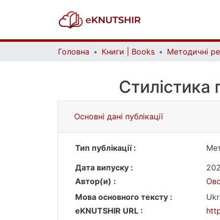
Головна
Книги | Books
Стилістика 
Основні дані публікації
Тип публікації :
Мет
Дата випуску :
20
Автор(и) :
Овс
Мова основного тексту :
Ukr
eKNUTSHIR URL :
htt