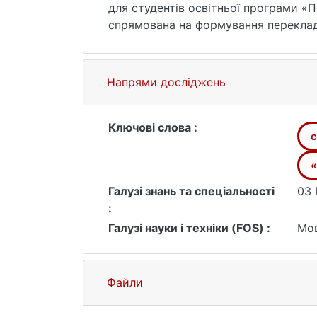
для студентів освітньої програми «П
спрямована на формування переклада
до стилів сучасної української літе
українською мовою, а також засвоєн
авдиторії, завдання для самостійно
Напрями досліджень
і список рекомендованих джерел.
Ключові слова :
с
«
Галузі знань та спеціальності
03 
:
Галузі науки і техніки (FOS) :
Мов
Файли