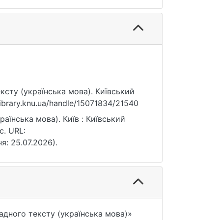
ексту (українська мова). Київський
library.knu.ua/handle/15071834/21540
аїнська мова). Київ : Київський
с. URL:
ня: 25.07.2026).
адного тексту (українська мова)»