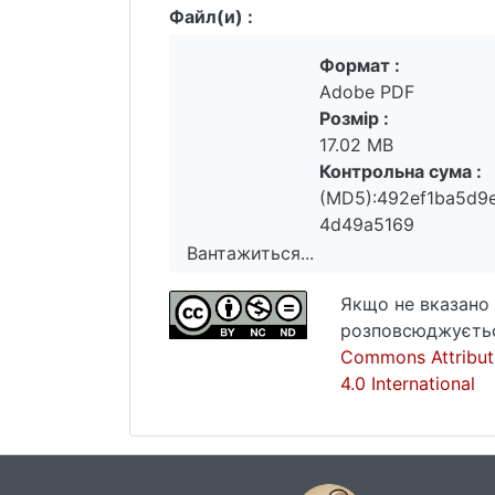
Файл(и) :
Формат :
Adobe PDF
Розмір :
17.02 MB
Контрольна сума :
(MD5):492ef1ba5d9
4d49a5169
Вантажиться...
Вантажиться...
Якщо не вказано 
розповсюджуєтьс
Commons Attribut
4.0 International