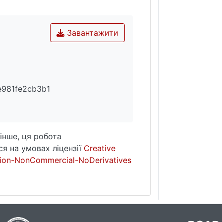
Завантажити
e981fe2cb3b1
інше, ця робота
я на умовах ліцензії
Creative
ion-NonCommercial-NoDerivatives