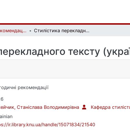
Методичні рекомендації | Methodical recommendations
Стилістика перекладного тексту (українська мова)
перекладного тексту (укра
одичні рекомендації
26
ейчик, Станіслава Володимирівна
Кафедра стиліст
ainian
ps://ir.library.knu.ua/handle/15071834/21540