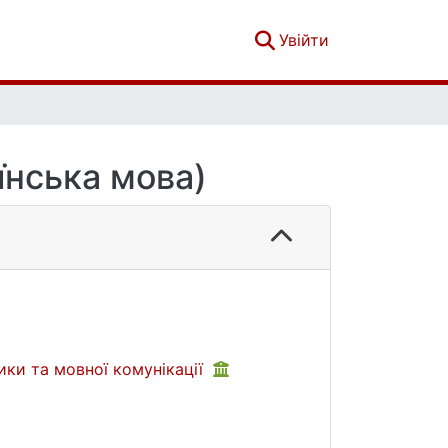
(current)
Увійти
їнська мова)
ики та мовної комунікації