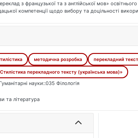
ереклад з французької та з англійської мов» освітньог
цької компетенції щодо вибору та доцільності викори
ратурної мови, розвиток навичок аналізу, редагування, 
ня різних типів перекладацьких трансформацій. Розро
го опрацювання, завдання для самоконтролю засвоєння 
тилістика
методична розробка
перекладний текс
Стилістика перекладного тексту (українська мова)»
Гуманітарні науки::035 Філологія
и та література