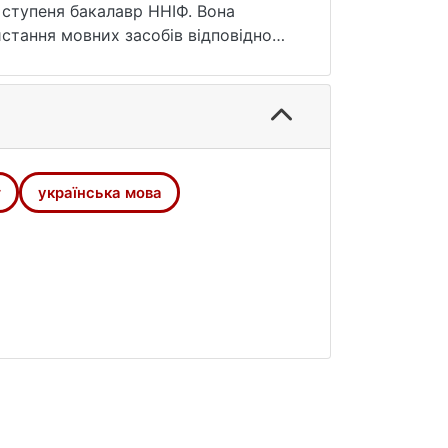
о ступеня бакалавр ННІФ. Вона
стання мовних засобів відповідно
трансформації та перекладу текстів
бка включає завдання для роботи в
матеріалу, зразки роботи з текстами
т
українська мова