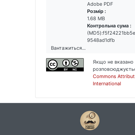
Adobe PDF
Розмір :
1.68 MB
Контрольна сума :
(MD5):f5f24221bb5
9548ad1dfb
Вантажиться...
Вантажиться...
Якщо не вказано 
розповсюджуєтьс
Commons Attribut
International