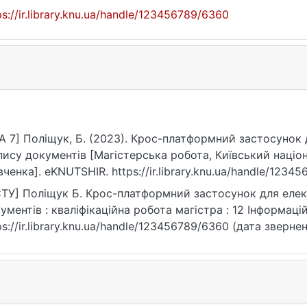
ps://ir.library.knu.ua/handle/123456789/6360
A 7] Поліщук, Б. (2023). Крос-платформний застосунок
пису документів [Магістерська робота, Київський націо
ченка]. eKNUTSHIR. https://ir.library.knu.ua/handle/1234
ТУ] Поліщук Б. Крос-платформний застосунок для еле
ументів : кваліфікаційна робота магістра : 12 Інформаційн
ps://ir.library.knu.ua/handle/123456789/6360 (дата звернен