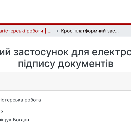
Магістерські роботи | Master's theses
Крос-платформний застосунок для електронного цифрового підпису документів
й застосунок для електр
підпису документів
істерська робота
23
іщук Богдан