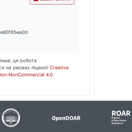
ee80f95ea0d
інше, ця робота
я на умовах ліцензії
Creative
ion-NonCommercial 4.0