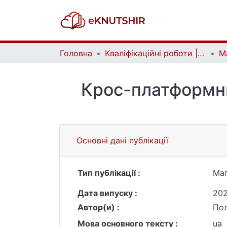
Головна
Кваліфікаційні роботи | Qualifying works
Крос-платформни
Основні дані публікації
Тип публікації :
Маг
Дата випуску :
20
Автор(и) :
Пол
Мова основного тексту :
ua