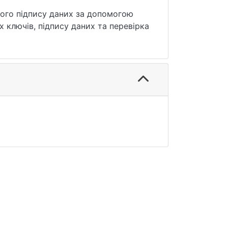
ого підпису даних за допомогою
 ключів, підпису даних та перевірка
на еліптичних кривих за стандартом
я забезпечення електронного
х кривих для генерації ключів
ревірку того, що дані передалися без
ахищеному середовищі, а передані