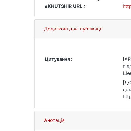
eKNUTSHIR URL :
htt
Додаткові дані публікації
Цитування :
[AP
під
Шев
[ДС
док
htt
Анотація