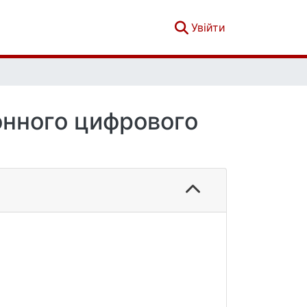
(current)
Увійти
онного цифрового