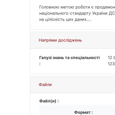
Головною метою роботи є продемонс
національного стандарту України ДСТ
на цілісність цих даних.
У роботі буде розглянуто принцип р
ДСТУ-4145.
ДСТУ-4145 передбачає використання 
Напрями досліджень
цифрового підпису (ЕЦП). Зокрема, 
підпису та перевірки підпису. Він б
порушення цілісності.
Галузі знань та спеціальності
12 
Передбачається, що початковий обм
:
123
пакети можуть бути перехоплені і м
Файли
Ключові слова : хешування, електрон
Файл(и) :
Формат :