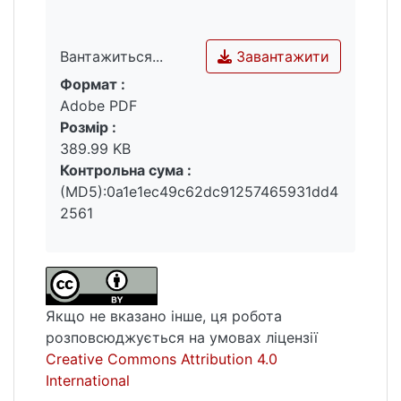
Завантажити
Вантажиться...
Формат :
Вантажиться...
Adobe PDF
Розмір :
389.99 KB
Контрольна сума :
(MD5):0a1e1ec49c62dc91257465931dd4
2561
Якщо не вказано інше, ця робота
розповсюджується на умовах ліцензії
Creative Commons Attribution 4.0
International