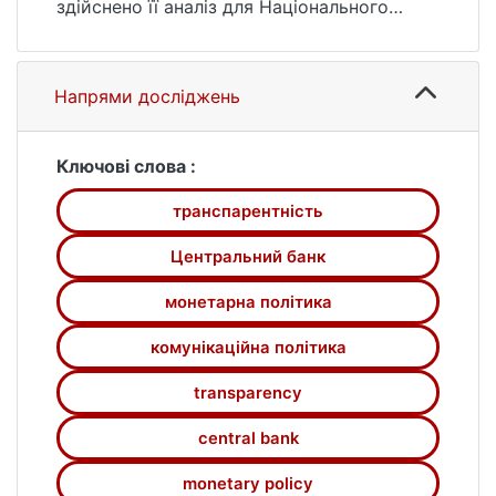
здійснено її аналіз для Національного
банку України із використанням
індексного методу. Подано результати
кількісного аналізу розкриття інформації
Напрями досліджень
Національного банку України, центральних
банків Чехії, Польщі, Росії. Досліджено
особливості комунікацій Національного
Ключові слова :
банку України в процесі трансформації
транспарентність
монетарного режиму.
Центральний банк
монетарна політика
комунікаційна політика
transparency
central bank
monetary policy