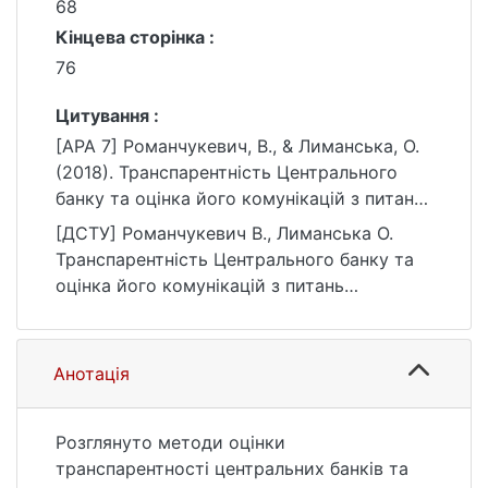
68
Кінцева сторінка :
76
Цитування :
[APA 7] Романчукевич, В., & Лиманська, О.
(2018). Транспарентність Центрального
банку та оцінка його комунікацій з питань
монетарної політики. Вісник Київського
[ДСТУ] Романчукевич В., Лиманська О.
національного університету імені Тараса
Транспарентність Центрального банку та
Шевченка. Економіка, (1(196)), 68–76.
оцінка його комунікацій з питань
https://doi.org/10.17721/1728-2667.2018/196-
монетарної політики. Вісник Київського
1/10
національного університету імені Тараса
Шевченка. Економіка. 2018. № 1(196). С. 68
Анотація
—76. DOI: 10.17721/1728-2667.2018/196-1/10
(дата звернення: 25.07.2026).
Розглянуто методи оцінки
транспарентності центральних банків та