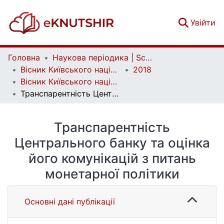
(c
Увійти
Головна
Наукова періодика | Scientific periodicals
Вісник Київського національного університету імені Тараса Шевченка. Економіка | Bulletin of Taras Shevchenko National University of Kyiv. Economics
2018
Вісник Київського національного університету імені Тараса Шевченка. Економіка. Випуск 1 (196)
Транспарентність Центрального банку та оцінка його комунікацій з питань монетарної політики
Транспарентність
Центрального банку та оцінка
його комунікацій з питань
монетарної політики
Основні дані публікації